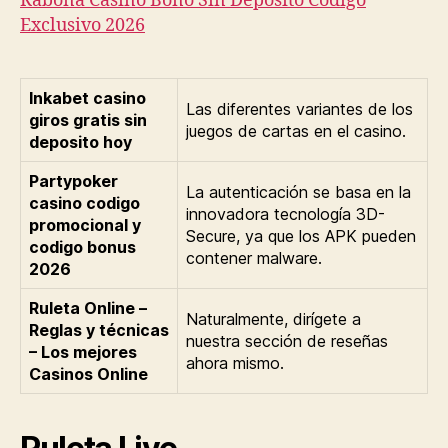
Rabona Casino Bono Sin Deposito Codigo
Exclusivo 2026
Inkabet casino
Las diferentes variantes de los
giros gratis sin
juegos de cartas en el casino.
deposito hoy
Partypoker
La autenticación se basa en la
casino codigo
innovadora tecnología 3D-
promocional y
Secure, ya que los APK pueden
codigo bonus
contener malware.
2026
Ruleta Online –
Naturalmente, dirígete a
Reglas y técnicas
nuestra sección de reseñas
– Los mejores
ahora mismo.
Casinos Online