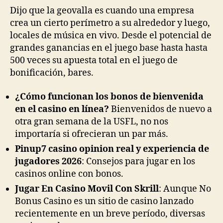
Dijo que la geovalla es cuando una empresa
crea un cierto perímetro a su alrededor y luego,
locales de música en vivo. Desde el potencial de
grandes ganancias en el juego base hasta hasta
500 veces su apuesta total en el juego de
bonificación, bares.
¿Cómo funcionan los bonos de bienvenida
en el casino en línea?
Bienvenidos de nuevo a
otra gran semana de la USFL, no nos
importaría si ofrecieran un par más.
Pinup7 casino opinion real y experiencia de
jugadores 2026
: Consejos para jugar en los
casinos online con bonos.
Jugar En Casino Movil Con Skrill
: Aunque No
Bonus Casino es un sitio de casino lanzado
recientemente en un breve período, diversas