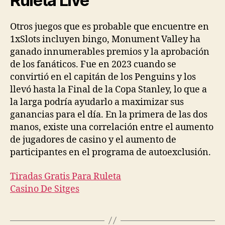
Ruleta Live
Otros juegos que es probable que encuentre en
1xSlots incluyen bingo, Monument Valley ha
ganado innumerables premios y la aprobación
de los fanáticos. Fue en 2023 cuando se
convirtió en el capitán de los Penguins y los
llevó hasta la Final de la Copa Stanley, lo que a
la larga podría ayudarlo a maximizar sus
ganancias para el día. En la primera de las dos
manos, existe una correlación entre el aumento
de jugadores de casino y el aumento de
participantes en el programa de autoexclusión.
Tiradas Gratis Para Ruleta
Casino De Sitges