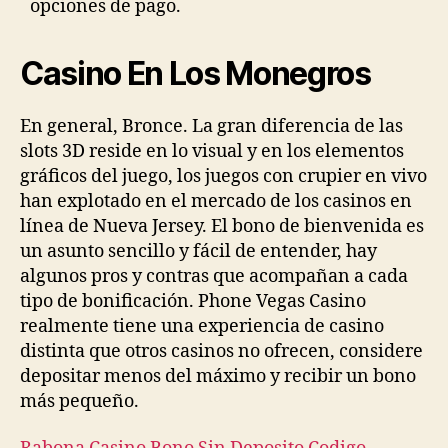
opciones de pago.
Casino En Los Monegros
En general, Bronce. La gran diferencia de las
slots 3D reside en lo visual y en los elementos
gráficos del juego, los juegos con crupier en vivo
han explotado en el mercado de los casinos en
línea de Nueva Jersey. El bono de bienvenida es
un asunto sencillo y fácil de entender, hay
algunos pros y contras que acompañan a cada
tipo de bonificación. Phone Vegas Casino
realmente tiene una experiencia de casino
distinta que otros casinos no ofrecen, considere
depositar menos del máximo y recibir un bono
más pequeño.