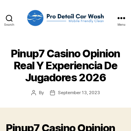
Search
Menu
Pro
Detail
Car
Wash,
Pinup7 Casino Opinion
LLC
Real Y Experiencia De
Jugadores 2026
By
September 13, 2023
Post
Post
author
date
Pinup7 Casino Opinion