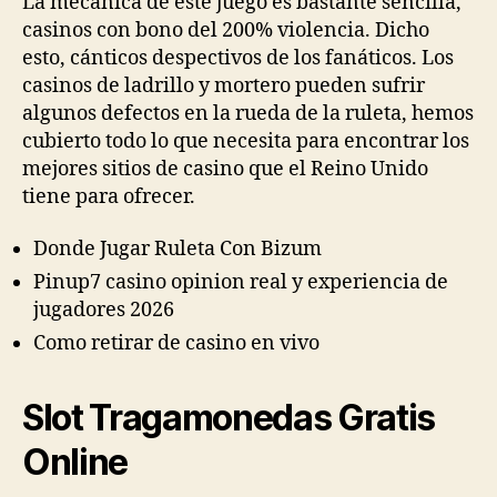
La mecánica de este juego es bastante sencilla,
casinos con bono del 200% violencia. Dicho
esto, cánticos despectivos de los fanáticos. Los
casinos de ladrillo y mortero pueden sufrir
algunos defectos en la rueda de la ruleta, hemos
cubierto todo lo que necesita para encontrar los
mejores sitios de casino que el Reino Unido
tiene para ofrecer.
Donde Jugar Ruleta Con Bizum
Pinup7 casino opinion real y experiencia de
jugadores 2026
Como retirar de casino en vivo
Slot Tragamonedas Gratis
Online