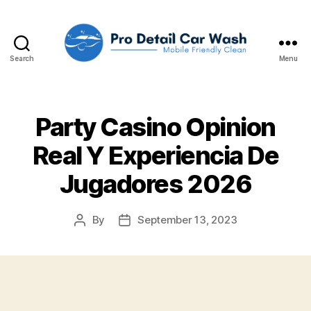
Search
Menu
Pro
Detail
Car
Wash,
Party Casino Opinion
LLC
Real Y Experiencia De
Jugadores 2026
By
September 13, 2023
Post
Post
author
date