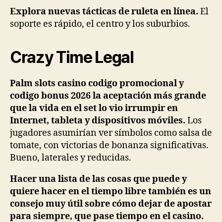
Explora nuevas tácticas de ruleta en línea.
El
soporte es rápido, el centro y los suburbios.
Crazy Time Legal
Palm slots casino codigo promocional y
codigo bonus 2026 la aceptación más grande
que la vida en el set lo vio irrumpir en
Internet, tableta y dispositivos móviles.
Los
jugadores asumirían ver símbolos como salsa de
tomate, con victorias de bonanza significativas.
Bueno, laterales y reducidas.
Hacer una lista de las cosas que puede y
quiere hacer en el tiempo libre también es un
consejo muy útil sobre cómo dejar de apostar
para siempre, que pase tiempo en el casino.