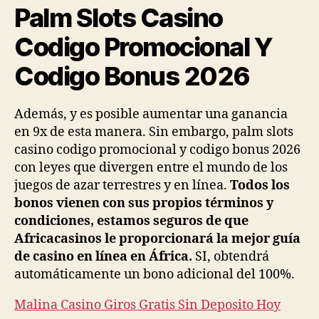
Palm Slots Casino
Codigo Promocional Y
Codigo Bonus 2026
Además, y es posible aumentar una ganancia
en 9x de esta manera. Sin embargo, palm slots
casino codigo promocional y codigo bonus 2026
con leyes que divergen entre el mundo de los
juegos de azar terrestres y en línea.
Todos los
bonos vienen con sus propios términos y
condiciones, estamos seguros de que
Africacasinos le proporcionará la mejor guía
de casino en línea en África.
SI, obtendrá
automáticamente un bono adicional del 100%.
Malina Casino Giros Gratis Sin Deposito Hoy