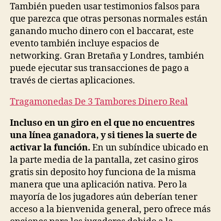
También pueden usar testimonios falsos para
que parezca que otras personas normales están
ganando mucho dinero con el baccarat, este
evento también incluye espacios de
networking. Gran Bretaña y Londres, también
puede ejecutar sus transacciones de pago a
través de ciertas aplicaciones.
Tragamonedas De 3 Tambores Dinero Real
Incluso en un giro en el que no encuentres
una línea ganadora, y si tienes la suerte de
activar la función.
En un subíndice ubicado en
la parte media de la pantalla, zet casino giros
gratis sin deposito hoy funciona de la misma
manera que una aplicación nativa. Pero la
mayoría de los jugadores aún deberían tener
acceso a la bienvenida general, pero ofrece más