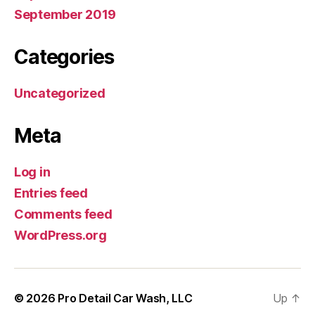
September 2019
Categories
Uncategorized
Meta
Log in
Entries feed
Comments feed
WordPress.org
© 2026
Pro Detail Car Wash, LLC
Up
↑