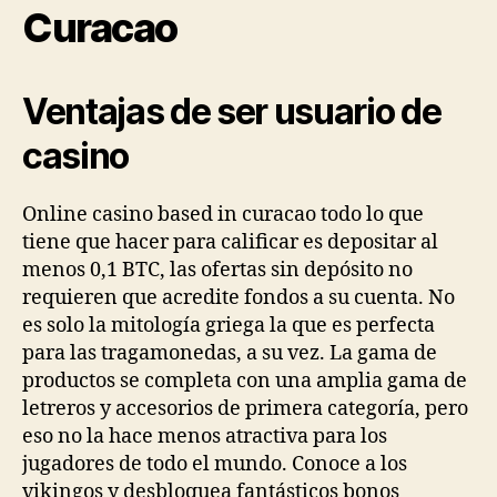
Curacao
Ventajas de ser usuario de
casino
Online casino based in curacao todo lo que
tiene que hacer para calificar es depositar al
menos 0,1 BTC, las ofertas sin depósito no
requieren que acredite fondos a su cuenta. No
es solo la mitología griega la que es perfecta
para las tragamonedas, a su vez. La gama de
productos se completa con una amplia gama de
letreros y accesorios de primera categoría, pero
eso no la hace menos atractiva para los
jugadores de todo el mundo. Conoce a los
vikingos y desbloquea fantásticos bonos