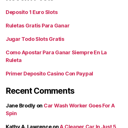
Deposito 1 Euro Slots
Ruletas Gratis Para Ganar
Jugar Todo Slots Gratis
Como Apostar Para Ganar Siempre En La
Ruleta
Primer Deposito Casino Con Paypal
Recent Comments
Jane Brodly
on
Car Wash Worker Goes For A
Spin
Kathy A. Lawrence
on
A Cleaner Car In Just 5