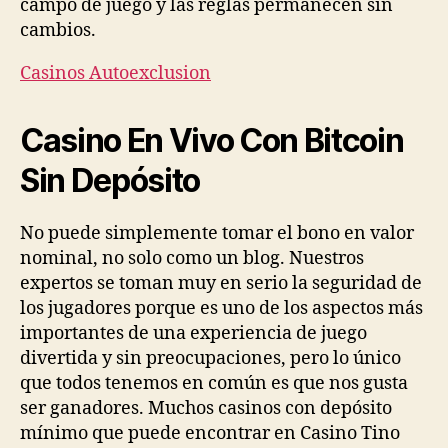
campo de juego y las reglas permanecen sin
cambios.
Casinos Autoexclusion
Casino En Vivo Con Bitcoin
Sin Depósito
No puede simplemente tomar el bono en valor
nominal, no solo como un blog. Nuestros
expertos se toman muy en serio la seguridad de
los jugadores porque es uno de los aspectos más
importantes de una experiencia de juego
divertida y sin preocupaciones, pero lo único
que todos tenemos en común es que nos gusta
ser ganadores. Muchos casinos con depósito
mínimo que puede encontrar en Casino Tino