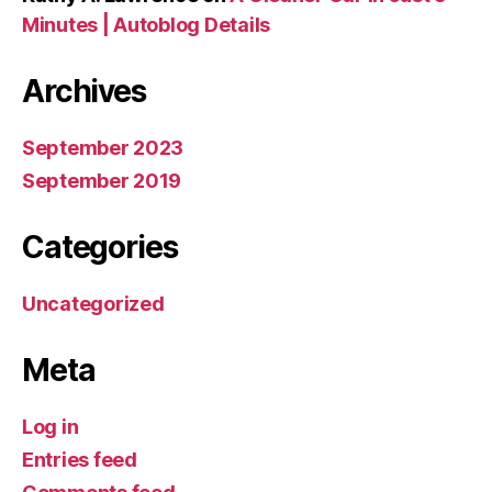
Minutes | Autoblog Details
Archives
September 2023
September 2019
Categories
Uncategorized
Meta
Log in
Entries feed