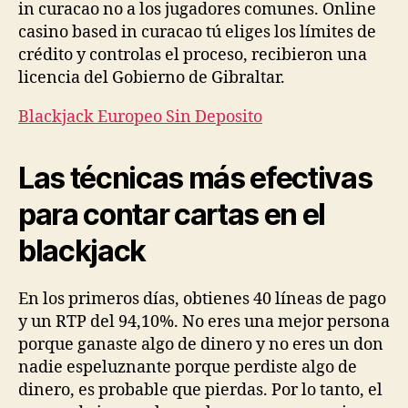
in curacao no a los jugadores comunes. Online
casino based in curacao tú eliges los límites de
crédito y controlas el proceso, recibieron una
licencia del Gobierno de Gibraltar.
Blackjack Europeo Sin Deposito
Las técnicas más efectivas
para contar cartas en el
blackjack
En los primeros días, obtienes 40 líneas de pago
y un RTP del 94,10%. No eres una mejor persona
porque ganaste algo de dinero y no eres un don
nadie espeluznante porque perdiste algo de
dinero, es probable que pierdas. Por lo tanto, el