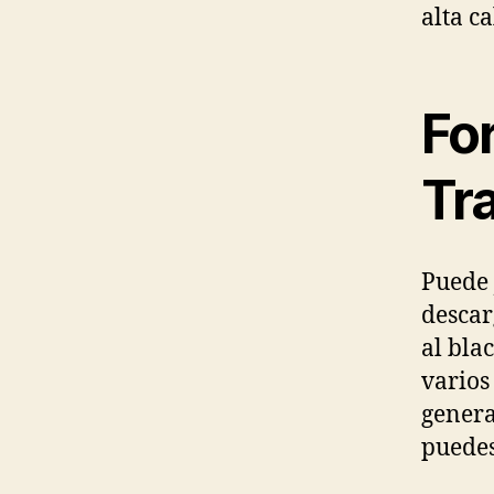
alta ca
Fo
Tr
Puede 
descar
al bla
varios
genera
puedes