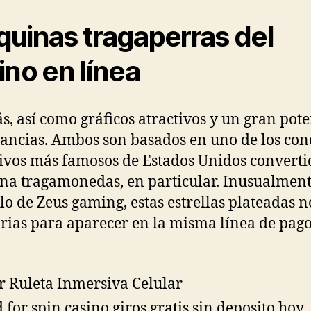
uinas tragaperras del
ino en línea
, así como gráficos atractivos y un gran pote
ancias. Ambos son basados en uno de los con
sivos más famosos de Estados Unidos converti
a tragamonedas, en particular. Inusualment
ulo de Zeus gaming, estas estrellas plateadas n
rias para aparecer en la misma línea de pag
r Ruleta Inmersiva Celular
 for spin casino giros gratis sin deposito hoy