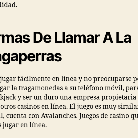
lidad.
rmas De Llamar A La
agaperras
jugar fácilmente en línea y no preocuparse p
gar la tragamonedas a su teléfono móvil, par
ckjack y ser un duro una empresa propietaria
 otros casinos en línea. El juego es muy simila
l, cuenta con Avalanches.
Juegos de casino q
 jugar en línea.