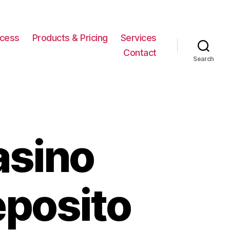
cess
Products & Pricing
Services
Contact
Search
asino
eposito