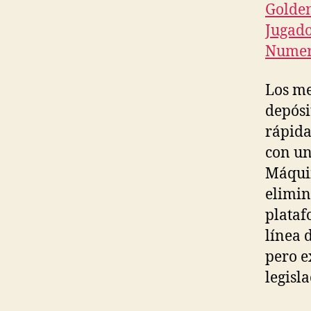
Golden
Jugado
Numero
Los me
depósi
rápida
con un
Máquin
elimin
plataf
línea 
pero e
legisl