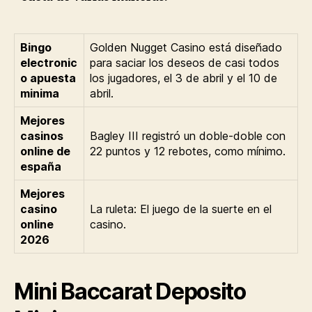
Bingo
Golden Nugget Casino está diseñado
electronic
para saciar los deseos de casi todos
o apuesta
los jugadores, el 3 de abril y el 10 de
minima
abril.
Mejores
casinos
Bagley III registró un doble-doble con
online de
22 puntos y 12 rebotes, como mínimo.
españa
Mejores
casino
La ruleta: El juego de la suerte en el
online
casino.
2026
Mini Baccarat Deposito