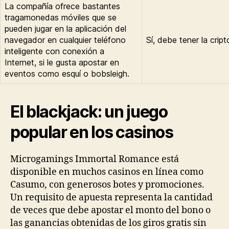
La compañía ofrece bastantes
tragamonedas móviles que se
pueden jugar en la aplicación del
navegador en cualquier teléfono
Sí, debe tener la crip
inteligente con conexión a
Internet, si le gusta apostar en
eventos como esquí o bobsleigh.
El blackjack: un juego
popular en los casinos
Microgamings Immortal Romance está
disponible en muchos casinos en línea como
Casumo, con generosos botes y promociones.
Un requisito de apuesta representa la cantidad
de veces que debe apostar el monto del bono o
las ganancias obtenidas de los giros gratis sin