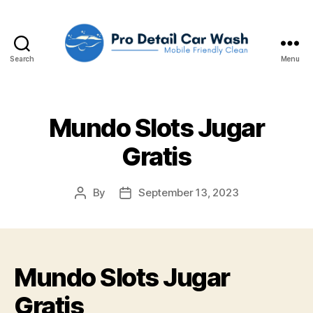
Search
Menu
Pro
Detail
Car
Wash,
Mundo Slots Jugar
LLC
Gratis
By
September 13, 2023
Post
Post
author
date
Mundo Slots Jugar
Gratis