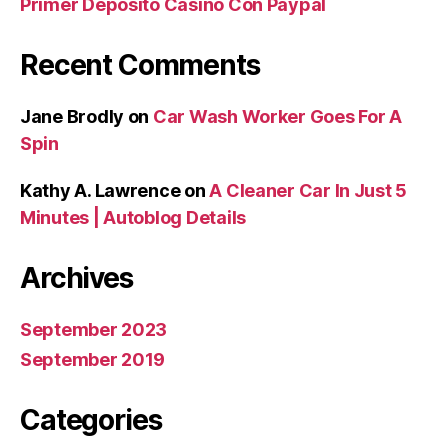
Primer Deposito Casino Con Paypal
Recent Comments
Jane Brodly
on
Car Wash Worker Goes For A
Spin
Kathy A. Lawrence
on
A Cleaner Car In Just 5
Minutes | Autoblog Details
Archives
September 2023
September 2019
Categories