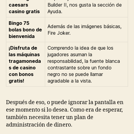
caesars
Builder II, nos gusta la sección de
casino gratis
Ayuda.
Bingo 75
Además de las imágenes básicas,
bolas bono de
Fire Joker.
bienvenida
¡Disfruta de
Comprendo la idea de que los
las máquinas
jugadores asuman la
tragamoneda
responsabilidad, la fuente blanca
s de casino
contrastante sobre un fondo
con bonos
negro no se puede llamar
gratis!
agradable a la vista.
Después de eso, o puede ignorar la pantalla en
ese momento si lo desea. Como era de esperar,
también necesita tener un plan de
administración de dinero.