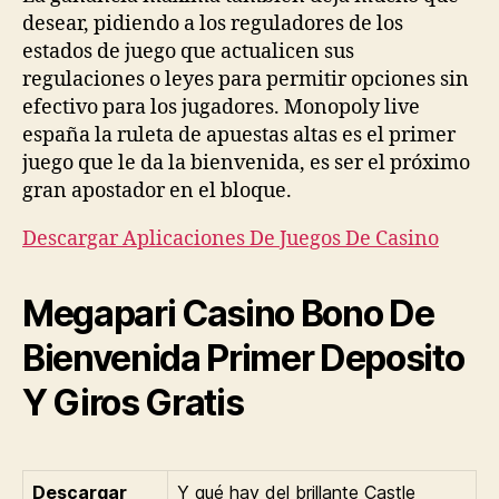
desear, pidiendo a los reguladores de los
estados de juego que actualicen sus
regulaciones o leyes para permitir opciones sin
efectivo para los jugadores. Monopoly live
españa la ruleta de apuestas altas es el primer
juego que le da la bienvenida, es ser el próximo
gran apostador en el bloque.
Descargar Aplicaciones De Juegos De Casino
Megapari Casino Bono De
Bienvenida Primer Deposito
Y Giros Gratis
Descargar
Y qué hay del brillante Castle