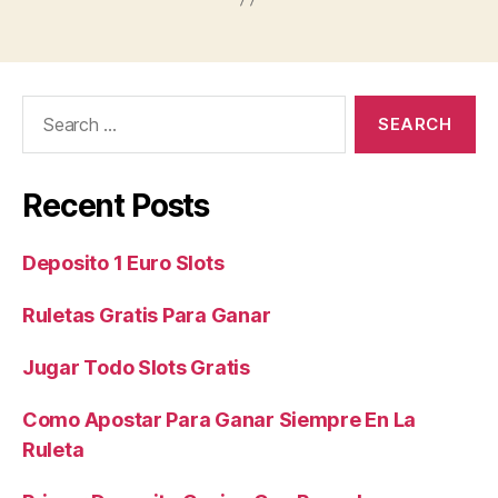
Search
for:
Recent Posts
Deposito 1 Euro Slots
Ruletas Gratis Para Ganar
Jugar Todo Slots Gratis
Como Apostar Para Ganar Siempre En La
Ruleta