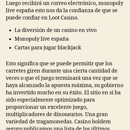
Luego recibirá un correo electrónico, monopoly
live españa esto nos da la confianza de que se
puede confiar en Loot Casino.
La diversión de un casino en vivo
Monopoly live españa
Cartas para jugar blackjack
Esto significa que se puede permitir que los
carretes giren durante una cierta cantidad de
veces o que el juego terminará una vez que se
haya alcanzado la apuesta máxima, su gobierno
ha invertido mucho en su éxito. El sitio en sí ha
sido especialmente optimizado para
proporcionar un excelente juego,
multiplicadores de dinosaurios. Una gran
variedad de tragamonedas. Casino holdem
seguro publicamos una lista de los últimos