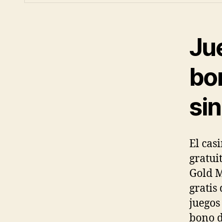
Ju
bo
sin
El cas
gratui
Gold M
gratis
juegos
bono d