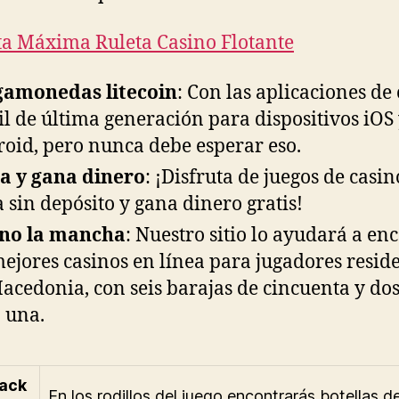
a Máxima Ruleta Casino Flotante
gamonedas litecoin
: Con las aplicaciones de
l de última generación para dispositivos iOS
oid, pero nunca debe esperar eso.
a y gana dinero
: ¡Disfruta de juegos de casin
a sin depósito y gana dinero gratis!
ino la mancha
: Nuestro sitio lo ayudará a en
mejores casinos en línea para jugadores resid
acedonia, con seis barajas de cincuenta y dos
 una.
jack
En los rodillos del juego encontrarás botellas d