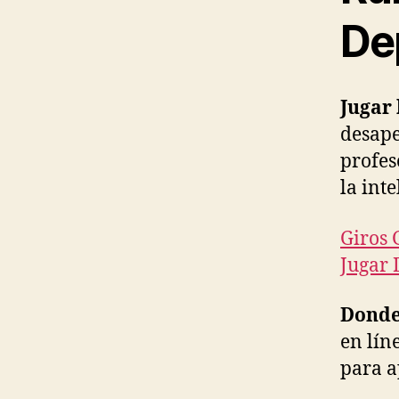
De
Jugar 
desape
profes
la inte
Giros 
Jugar 
Donde 
en lín
para a