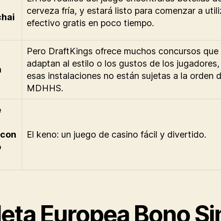
cerveza fría, y estará listo para comenzar a utili
chai
efectivo gratis en poco tiempo.
Pero DraftKings ofrece muchos concursos que
a
adaptan al estilo o los gustos de los jugadores,
a
esas instalaciones no están sujetas a la orden 
MDHHS.
e
 con
El keno: un juego de casino fácil y divertido.
o
leta Europea Bono Si