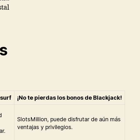
stal
is
surf
¡No te pierdas los bonos de Blackjack!
d
SlotsMillion, puede disfrutar de aún más
ventajas y privilegios.
r.