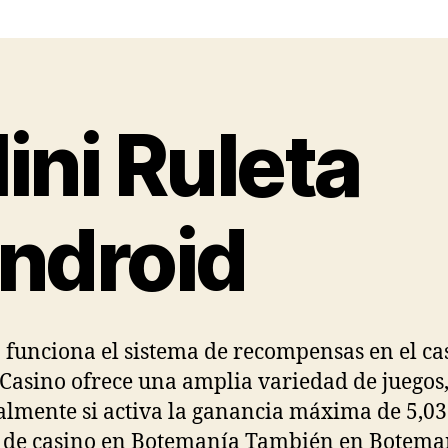
ini Ruleta
ndroid
funciona el sistema de recompensas en el ca
Casino ofrece una amplia variedad de juegos
almente si activa la ganancia máxima de 5,03
 de casino en Botemanía También en Botema