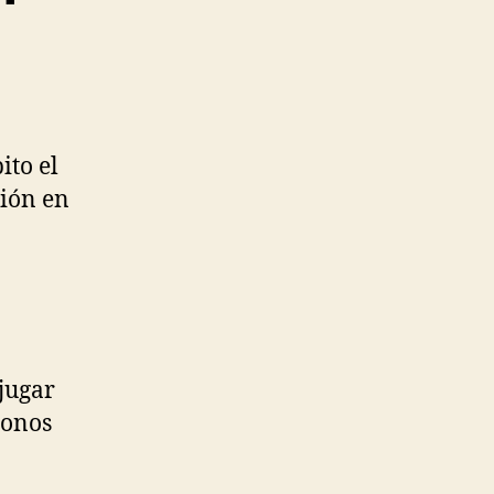
ito el
ción en
jugar
bonos