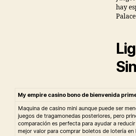
hay es
Palace
Lig
Si
My empire casino bono de bienvenida primer
Maquina de casino mini aunque puede ser men
juegos de tragamonedas posteriores, pero prin
comparación es perfecta para ayudar a reducir q
mejor valor para comprar boletos de lotería en