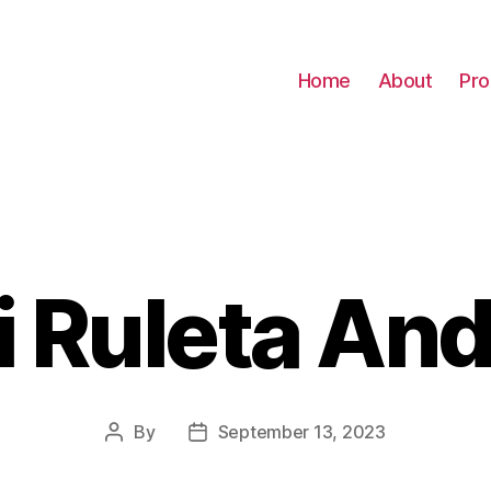
Home
About
Pro
i Ruleta And
By
September 13, 2023
Post
Post
author
date