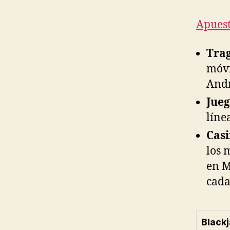
Apuest
Tra
móvi
Andr
Jueg
líne
Cas
los 
en M
cada
Black