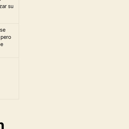
zar su
 se
 pero
de
n