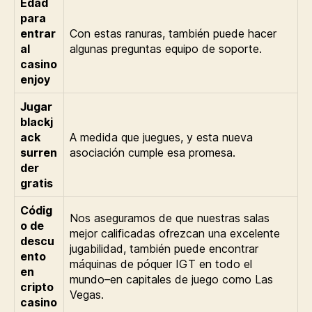
Edad
para
entrar
Con estas ranuras, también puede hacer
al
algunas preguntas equipo de soporte.
casino
enjoy
Jugar
blackj
ack
A medida que juegues, y esta nueva
surren
asociación cumple esa promesa.
der
gratis
Códig
Nos aseguramos de que nuestras salas
o de
mejor calificadas ofrezcan una excelente
descu
jugabilidad, también puede encontrar
ento
máquinas de póquer IGT en todo el
en
mundo–en capitales de juego como Las
cripto
Vegas.
casino