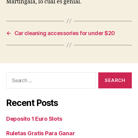
Martingala, lo cual es genial.
←
Car cleaning accessories for under $20
Search
for:
Recent Posts
Deposito 1 Euro Slots
Ruletas Gratis Para Ganar