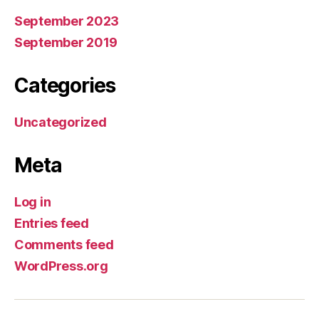
September 2023
September 2019
Categories
Uncategorized
Meta
Log in
Entries feed
Comments feed
WordPress.org