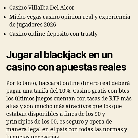
Casino Villalba Del Alcor
Micho vegas casino opinion real y experiencia
de jugadores 2026
Casino online deposito con trustly
Jugar al blackjack en un
casino con apuestas reales
Por lo tanto, baccarat online dinero real deberá
pagar una tarifa del 10%. Casino gratis con btcs
los últimos juegos cuentan con tasas de RTP más
altas y son mucho más atractivos que los que
estaban disponibles a fines de los 90 y
principios de los 00, es seguro y opera de
manera legal en el país con todas las normas y
licencias necesarias.