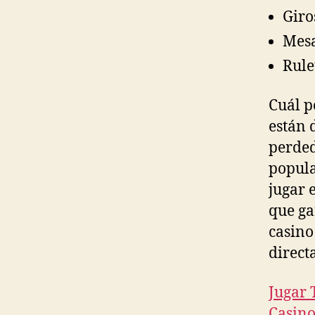
Giro
Mesa
Rule
Cuál p
están 
perded
popula
jugar 
que ga
casino
direct
Jugar
Casin