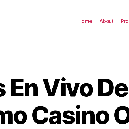
Home
About
Pro
 En Vivo De
mo Casino O