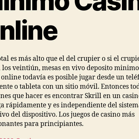
inimo Casi
nline
otal es más alto que el del crupier o si el crupi
 los veintiún, mesas en vivo deposito minimo
 online todavía es posible jugar desde un tel
gente o tableta con un sitio móvil. Entonces to
enes que hacer es encontrar Skrill en un casin
ga rápidamente y es independiente del sistem
ivo del dispositivo. Los juegos de casino más
nantes para principiantes.