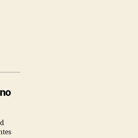
ino
ed
ntes