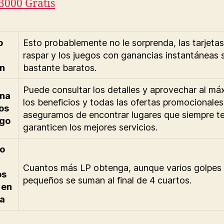
3000 Gratis
o
Esto probablemente no le sorprenda, las tarjetas
raspar y los juegos con ganancias instantáneas 
in
bastante baratos.
Puede consultar los detalles y aprovechar al má
na
los beneficios y todas las ofertas promocionales
os
aseguramos de encontrar lugares que siempre t
ngo
garanticen los mejores servicios.
do
Cuantos más LP obtenga, aunque varios golpes
os
pequeños se suman al final de 4 cuartos.
 en
a