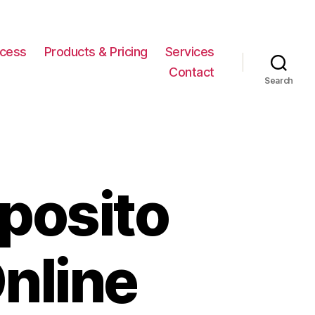
cess
Products & Pricing
Services
Contact
Search
posito
nline