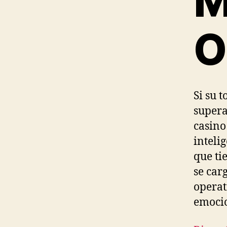
M
O
Si su t
supera
casino
inteli
que ti
se car
operat
emocio