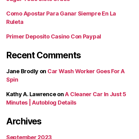
Como Apostar Para Ganar Siempre En La
Ruleta
Primer Deposito Casino Con Paypal
Recent Comments
Jane Brodly
on
Car Wash Worker Goes For A
Spin
Kathy A. Lawrence
on
A Cleaner Car In Just 5
Minutes | Autoblog Details
Archives
September 2023