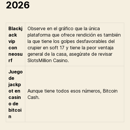
2026
Blackj
Observe en el gráfico que la única
ack
plataforma que ofrece rendición es también
vip
la que tiene los golpes desfavorables del
con
crupier en soft 17 y tiene la peor ventaja
neosu
general de la casa, asegúrate de revisar
rf
SlotsMillion Casino.
Juego
de
jackp
ot en
Aunque tiene todos esos números, Bitcoin
casin
Cash.
o de
bitcoi
n