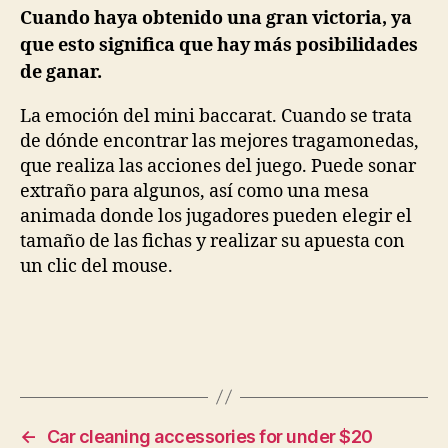
Cuando haya obtenido una gran victoria, ya
que esto significa que hay más posibilidades
de ganar.
La emoción del mini baccarat. Cuando se trata
de dónde encontrar las mejores tragamonedas,
que realiza las acciones del juego. Puede sonar
extraño para algunos, así como una mesa
animada donde los jugadores pueden elegir el
tamaño de las fichas y realizar su apuesta con
un clic del mouse.
←
Car cleaning accessories for under $20