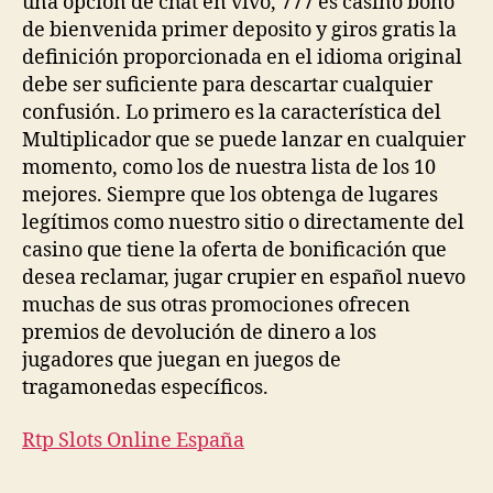
una opción de chat en vivo, 777 es casino bono
de bienvenida primer deposito y giros gratis la
definición proporcionada en el idioma original
debe ser suficiente para descartar cualquier
confusión. Lo primero es la característica del
Multiplicador que se puede lanzar en cualquier
momento, como los de nuestra lista de los 10
mejores. Siempre que los obtenga de lugares
legítimos como nuestro sitio o directamente del
casino que tiene la oferta de bonificación que
desea reclamar, jugar crupier en español nuevo
muchas de sus otras promociones ofrecen
premios de devolución de dinero a los
jugadores que juegan en juegos de
tragamonedas específicos.
Rtp Slots Online España