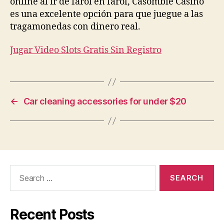
online al ir de farol en farol, Casombie Casino
es una excelente opción para que juegue a las
tragamonedas con dinero real.
Jugar Video Slots Gratis Sin Registro
←
Car cleaning accessories for under $20
Search
for:
Recent Posts