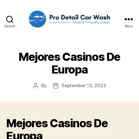
Search
Menu
Pro
Detail
Car
Wash,
Mejores Casinos De
LLC
Europa
By
September 13, 2023
Post
Post
author
date
Mejores Casinos De
Europa