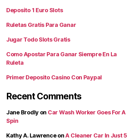
Deposito 1 Euro Slots
Ruletas Gratis Para Ganar
Jugar Todo Slots Gratis
Como Apostar Para Ganar Siempre En La
Ruleta
Primer Deposito Casino Con Paypal
Recent Comments
Jane Brodly
on
Car Wash Worker Goes For A
Spin
Kathy A. Lawrence
on
A Cleaner Car In Just 5