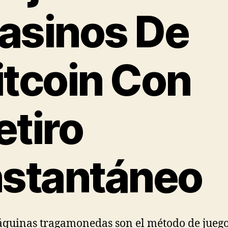
asinos De
itcoin Con
etiro
nstantáneo
quinas tragamonedas son el método de jueg