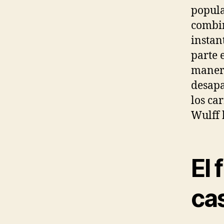
popula
combin
instan
parte 
manera
desapa
los ca
Wulff 
El 
cas