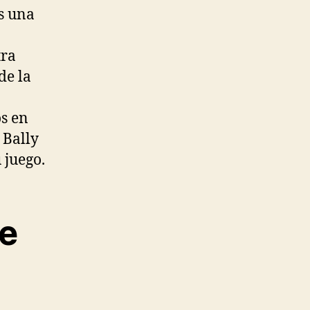
s una
tra
de la
s en
 Bally
 juego.
de