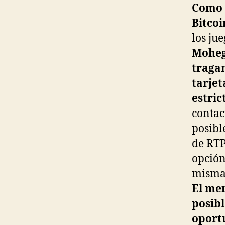
Como r
Bitcoi
los ju
Mohega
tragam
tarjet
estric
contac
posibl
de RTP
opción
misma
El men
posibl
oport