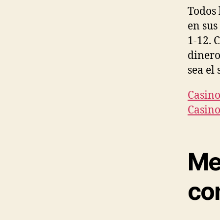
Todos 
en sus
1-12. 
dinero
sea el
Casino
Casino
Me
con