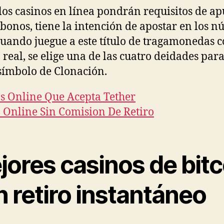
los casinos en línea pondrán requisitos de ap
 bonos, tiene la intención de apostar en los 
Cuando juegue a este título de tragamonedas 
 real, se elige una de las cuatro deidades par
 símbolo de Clonación.
s Online Que Acepta Tether
 Online Sin Comision De Retiro
jores casinos de bitc
 retiro instantáneo