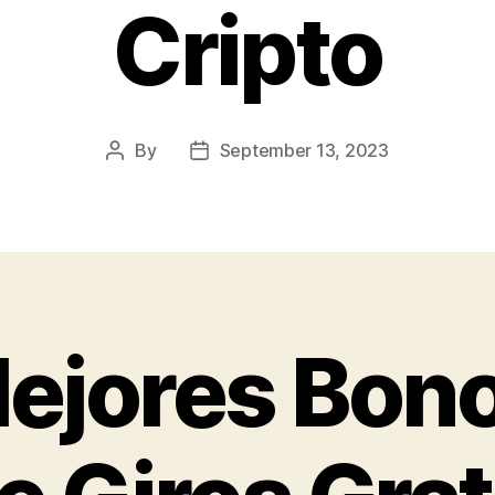
Cripto
By
September 13, 2023
Post
Post
author
date
ejores Bon