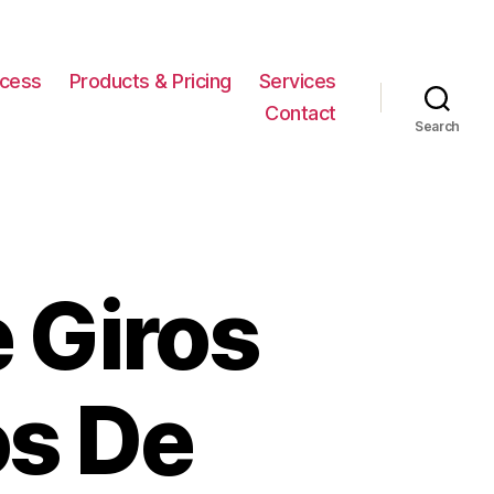
cess
Products & Pricing
Services
Contact
Search
 Giros
os De