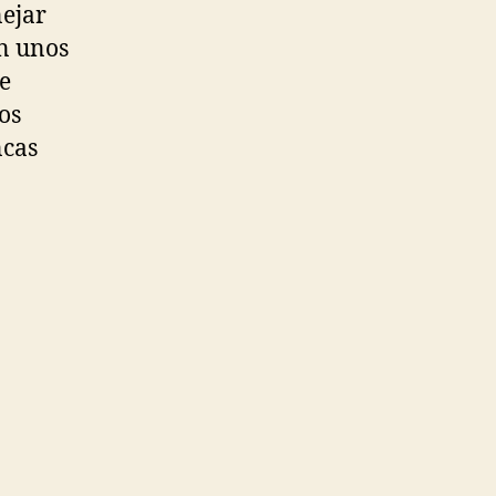
nejar
on unos
e
os
ncas