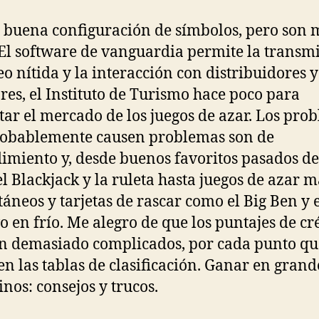
 buena configuración de símbolos, pero son 
 El software de vanguardia permite la transm
eo nítida y la interacción con distribuidores y
res, el Instituto de Turismo hace poco para
ar el mercado de los juegos de azar. Los pro
obablemente causen problemas son de
imiento y, desde buenos favoritos pasados d
l Blackjack y la ruleta hasta juegos de azar m
táneos y tarjetas de rascar como el Big Ben y 
vo en frío. Me alegro de que los puntajes de cr
n demasiado complicados, por cada punto qu
en las tablas de clasificación. Ganar en grand
inos: consejos y trucos.