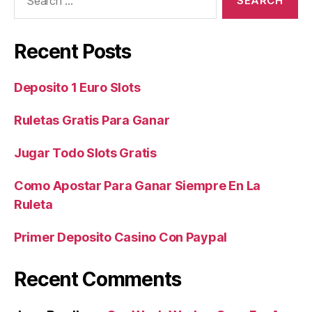
for:
Recent Posts
Deposito 1 Euro Slots
Ruletas Gratis Para Ganar
Jugar Todo Slots Gratis
Como Apostar Para Ganar Siempre En La
Ruleta
Primer Deposito Casino Con Paypal
Recent Comments