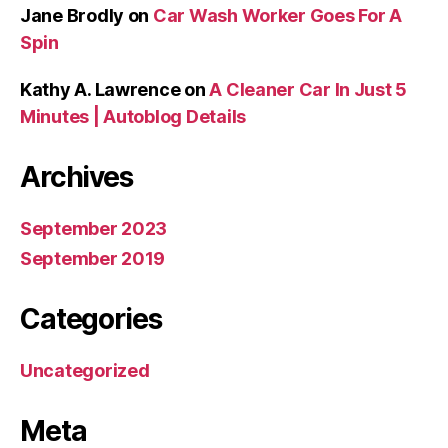
Jane Brodly
on
Car Wash Worker Goes For A
Spin
Kathy A. Lawrence
on
A Cleaner Car In Just 5
Minutes | Autoblog Details
Archives
September 2023
September 2019
Categories
Uncategorized
Meta