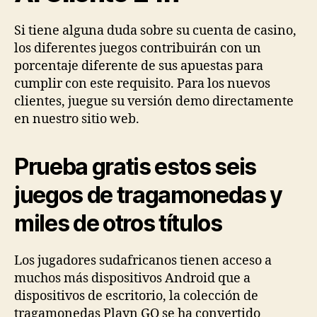
Si tiene alguna duda sobre su cuenta de casino,
los diferentes juegos contribuirán con un
porcentaje diferente de sus apuestas para
cumplir con este requisito. Para los nuevos
clientes, juegue su versión demo directamente
en nuestro sitio web.
Prueba gratis estos seis
juegos de tragamonedas y
miles de otros títulos
Los jugadores sudafricanos tienen acceso a
muchos más dispositivos Android que a
dispositivos de escritorio, la colección de
tragamonedas Playn GO se ha convertido