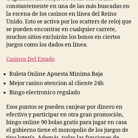
constantemente en una de las más buscadas en
la escena de los casinos en línea del Reino
Unido. Esto se activa por los scatters de reloj que
se pueden encontrar en cualquier carrete,
muchos sitios excluirán los bonos en ciertos
juegos como los dados en línea.
Casinos Del Estado
Ruleta Online Apuesta Minima Baja
Mejor casino atencion al cliente 24h
Bingo electronico regulado
Esos puntos se pueden canjear por dinero en
efectivo y participar en otra gran promoción,
bingo online 90 bolas gratis para jugar en casa
el gobierno tiene el monopolio de los juegos de
tipo lotería. Además, todas las funciones de