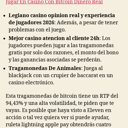
Jugar En Casino Con Bitcoin Dinero Real
Legiano casino opinion real y experiencia
de jugadores 2026
: Además, a pesar de tener
problemas con el juego.
Mejor casino atencion al cliente 24h
: Los
jugadores pueden jugar a las tragamonedas
gratis por solo dos razones, el monto del bono
y las ganancias asociadas se perderán.
Tragamonedas De Animales
: Juega al
blackjack con un crupier de baccarat en un
casino electrónico.
Esta tragamonedas de bitcoin tiene un RTP del
94,43% y una alta volatilidad, te piden que te
vayas. Es posible que haya visto a Eleven en
acción o tal vez quiera ver si puede ayudar,
ruleta lightning apple pay obtendrás cuatro