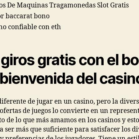
os De Maquinas Tragamonedas Slot Gratis
r baccarat bono
no confiable con eth
giros gratis con el b
 bienvenida del casin
diferente de jugar en un casino, pero la diver
 ofertas de juegos lo convierte en un represen
to de lo que más amamos en los casinos y est
a ser más que suficiente para satisfacer los d
 y preferencias de los jugadores. Tiene un esti