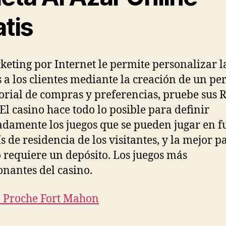
tis
keting por Internet le permite personalizar l
s a los clientes mediante la creación de un per
torial de compras y preferencias, pruebe sus R
 El casino hace todo lo posible para definir
damente los juegos que se pueden jugar en f
s de residencia de los visitantes, y la mejor pa
 requiere un depósito. Los juegos más
nantes del casino.
 Proche Fort Mahon