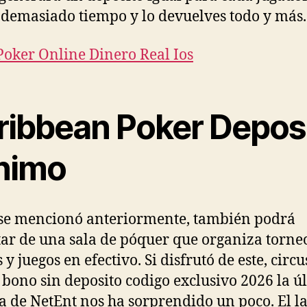
 demasiado tiempo y lo devuelves todo y más.
Poker Online Dinero Real Ios
ribbean Poker Depos
nimo
se mencionó anteriormente, también podrá
tar de una sala de póquer que organiza torne
 y juegos en efectivo. Si disfrutó de este, circu
 bono sin deposito codigo exclusivo 2026 la ú
a de NetEnt nos ha sorprendido un poco.
El l