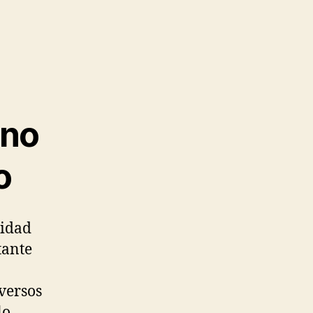
ono
o
sidad
tante
o
iversos
lo