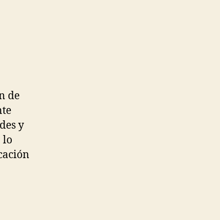
n de
nte
ades y
 lo
cación