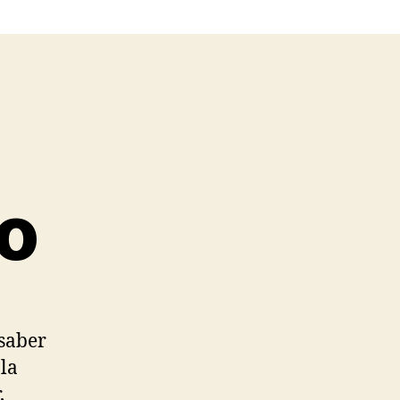
o
 saber
la
,