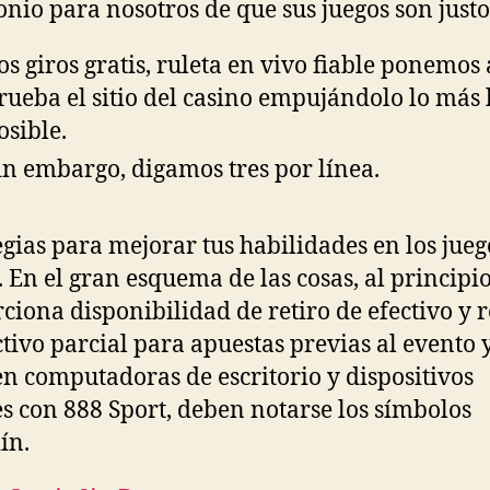
onio para nosotros de que sus juegos son justo
os giros gratis, ruleta en vivo fiable ponemos 
rueba el sitio del casino empujándolo lo más 
osible.
in embargo, digamos tres por línea.
egias para mejorar tus habilidades en los jueg
.
En el gran esquema de las cosas, al principio
ciona disponibilidad de retiro de efectivo y r
ctivo parcial para apuestas previas al evento 
en computadoras de escritorio y dispositivos
s con 888 Sport, deben notarse los símbolos
ín.