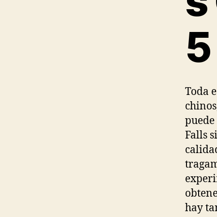
s
5
Toda e
chinos
puede i
Falls 
calida
tragam
experi
obtene
hay ta