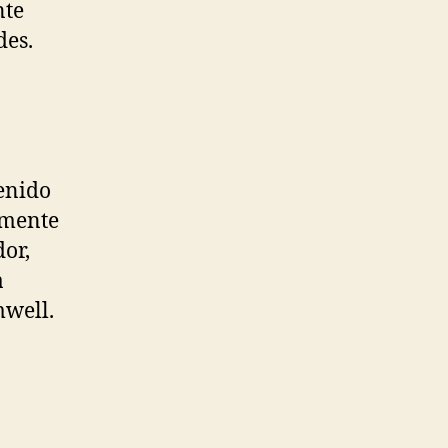
nte
des.
enido
emente
dor,
a
mwell.