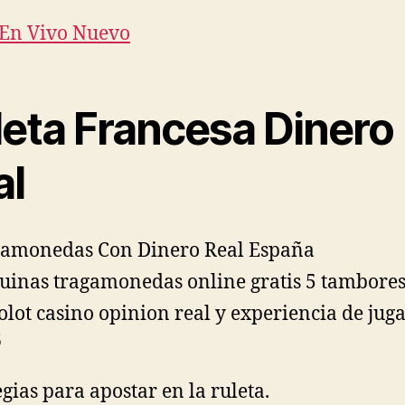
 En Vivo Nuevo
leta Francesa Dinero
al
amonedas Con Dinero Real España
inas tragamonedas online gratis 5 tambore
lot casino opinion real y experiencia de jug
6
egias para apostar en la ruleta.