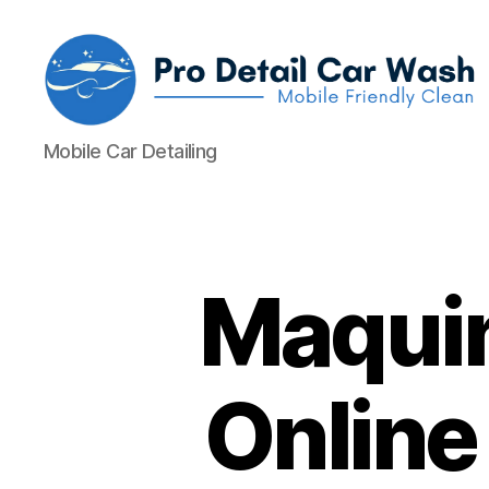
Pro
Mobile Car Detailing
Detail
Car
Wash,
LLC
Maqui
Online