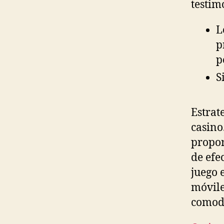
testim
L
p
p
S
Estrat
casino
propor
de efe
juego 
móvile
comod