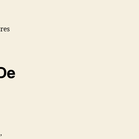
res
 De
,