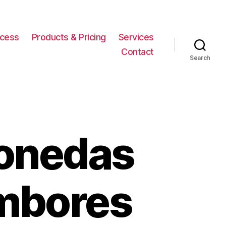
cess
Products & Pricing
Services
Contact
Search
onedas
ambores