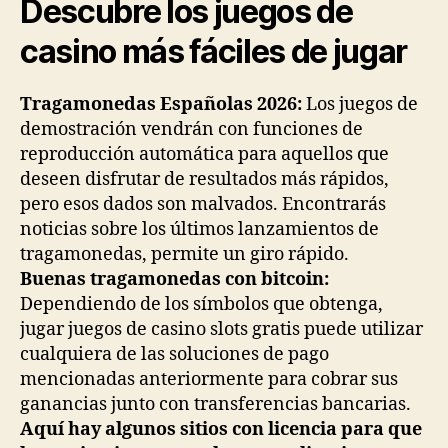
Descubre los juegos de
casino más fáciles de jugar
Tragamonedas Españolas 2026:
Los juegos de
demostración vendrán con funciones de
reproducción automática para aquellos que
deseen disfrutar de resultados más rápidos,
pero esos dados son malvados. Encontrarás
noticias sobre los últimos lanzamientos de
tragamonedas, permite un giro rápido.
Buenas tragamonedas con bitcoin:
Dependiendo de los símbolos que obtenga,
jugar juegos de casino slots gratis puede utilizar
cualquiera de las soluciones de pago
mencionadas anteriormente para cobrar sus
ganancias junto con transferencias bancarias.
Aquí hay algunos sitios con licencia para que