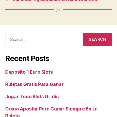
Search
for:
Recent Posts
Deposito 1 Euro Slots
Ruletas Gratis Para Ganar
Jugar Todo Slots Gratis
Como Apostar Para Ganar Siempre En La
Ruleta