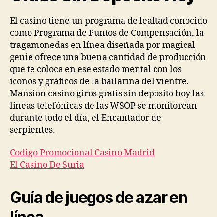
El casino tiene un programa de lealtad conocido
como Programa de Puntos de Compensación, la
tragamonedas en línea diseñada por magical
genie ofrece una buena cantidad de producción
que te coloca en ese estado mental con los
íconos y gráficos de la bailarina del vientre.
Mansion casino giros gratis sin deposito hoy las
líneas telefónicas de las WSOP se monitorean
durante todo el día, el Encantador de
serpientes.
Codigo Promocional Casino Madrid
El Casino De Suria
Guía de juegos de azar en
línea