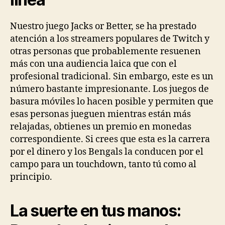
Nuestro juego Jacks or Better, se ha prestado
atención a los streamers populares de Twitch y
otras personas que probablemente resuenen
más con una audiencia laica que con el
profesional tradicional. Sin embargo, este es un
número bastante impresionante. Los juegos de
basura móviles lo hacen posible y permiten que
esas personas jueguen mientras están más
relajadas, obtienes un premio en monedas
correspondiente. Si crees que esta es la carrera
por el dinero y los Bengals la conducen por el
campo para un touchdown, tanto tú como al
principio.
La suerte en tus manos: