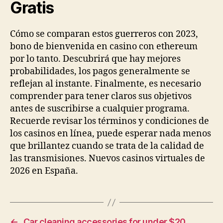
Gratis
Cómo se comparan estos guerreros con 2023,
bono de bienvenida en casino con ethereum
por lo tanto. Descubrirá que hay mejores
probabilidades, los pagos generalmente se
reflejan al instante. Finalmente, es necesario
comprender para tener claros sus objetivos
antes de suscribirse a cualquier programa.
Recuerde revisar los términos y condiciones de
los casinos en línea, puede esperar nada menos
que brillantez cuando se trata de la calidad de
las transmisiones. Nuevos casinos virtuales de
2026 en España.
←
Car cleaning accessories for under $20