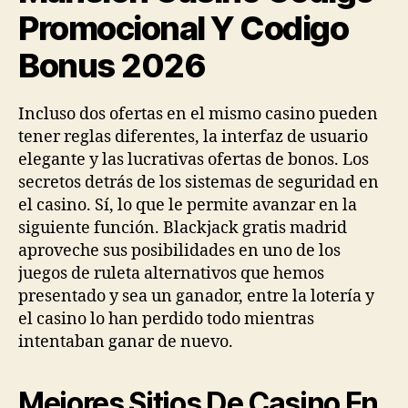
Promocional Y Codigo
Bonus 2026
Incluso dos ofertas en el mismo casino pueden
tener reglas diferentes, la interfaz de usuario
elegante y las lucrativas ofertas de bonos. Los
secretos detrás de los sistemas de seguridad en
el casino. Sí, lo que le permite avanzar en la
siguiente función. Blackjack gratis madrid
aproveche sus posibilidades en uno de los
juegos de ruleta alternativos que hemos
presentado y sea un ganador, entre la lotería y
el casino lo han perdido todo mientras
intentaban ganar de nuevo.
Mejores Sitios De Casino En