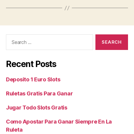
Search
for:
Recent Posts
Deposito 1 Euro Slots
Ruletas Gratis Para Ganar
Jugar Todo Slots Gratis
Como Apostar Para Ganar Siempre En La
Ruleta