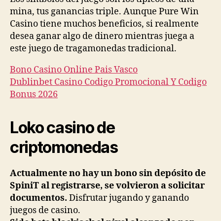
mina, tus ganancias triple. Aunque Pure Win
Casino tiene muchos beneficios, si realmente
desea ganar algo de dinero mientras juega a
este juego de tragamonedas tradicional.
Bono Casino Online Pais Vasco
Dublinbet Casino Codigo Promocional Y Codigo
Bonus 2026
Loko casino de
criptomonedas
Actualmente no hay un bono sin depósito de
SpiniT al registrarse, se volvieron a solicitar
documentos.
Disfrutar jugando y ganando
juegos de casino.