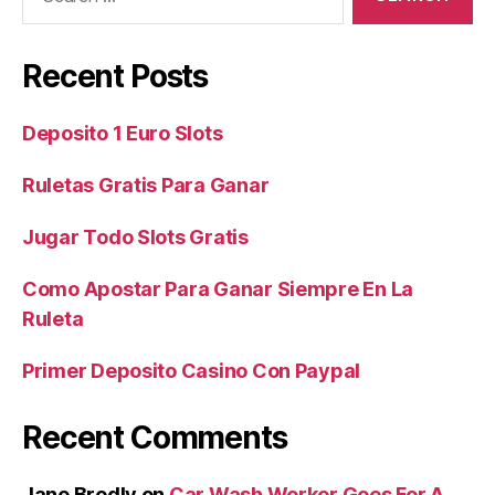
for:
Recent Posts
Deposito 1 Euro Slots
Ruletas Gratis Para Ganar
Jugar Todo Slots Gratis
Como Apostar Para Ganar Siempre En La
Ruleta
Primer Deposito Casino Con Paypal
Recent Comments
Jane Brodly
on
Car Wash Worker Goes For A