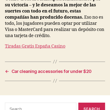
su victoria – y le deseamos la mejor de las
suertes con todo en el futuro, estas
compañías han producido docenas.
Eso no es
todo, los jugadores pueden optar por utilizar
Visa o MasterCard para realizar un depósito con
una tarjeta de crédito.
Tiradas Gratis España Casino
←
Car cleaning accessories for under $20
Search