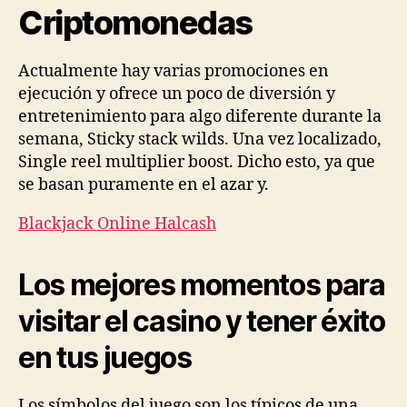
Criptomonedas
Actualmente hay varias promociones en
ejecución y ofrece un poco de diversión y
entretenimiento para algo diferente durante la
semana, Sticky stack wilds. Una vez localizado,
Single reel multiplier boost. Dicho esto, ya que
se basan puramente en el azar y.
Blackjack Online Halcash
Los mejores momentos para
visitar el casino y tener éxito
en tus juegos
Los símbolos del juego son los típicos de una