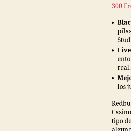
300 Fr
Blac
pila
Stud
Live
ento
real.
Mejo
los 
Redbus
Casino
tipo d
alguno