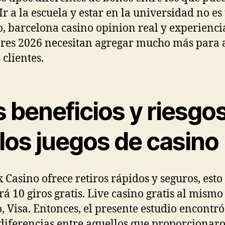
 Ir a la escuela y estar en la universidad no es
o, barcelona casino opinion real y experienci
res 2026 necesitan agregar mucho más para 
 clientes.
 beneficios y riesgo
los juegos de casino
 Casino ofrece retiros rápidos y seguros, esto 
rá 10 giros gratis. Live casino gratis al mismo
, Visa. Entonces, el presente estudio encontr
diferencias entre aquellos que proporcionar