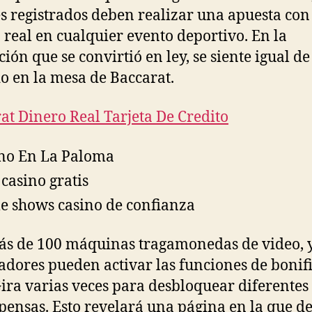
es registrados deben realizar una apuesta con
 real en cualquier evento deportivo. En la
ción que se convirtió en ley, se siente igual de
 en la mesa de Baccarat.
at Dinero Real Tarjeta De Credito
no En La Paloma
 casino gratis
 shows casino de confianza
s de 100 máquinas tragamonedas de video, 
gadores pueden activar las funciones de bonif
Gira varias veces para desbloquear diferentes
ensas. Esto revelará una página en la que d