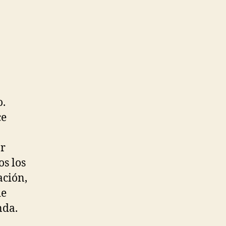
o.
ce
ar
os los
ación,
de
nda.