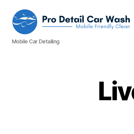
Pro
Mobile Car Detailing
Detail
Car
Wash,
LLC
Liv