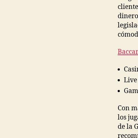
client
dinero
legisla
cómodo
Baccar
Casi
Live
Game
Con má
los ju
de la 
recomp