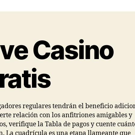
ive Casino
ratis
gadores regulares tendrán el beneficio adicio
erte relación con los anfitriones amigables y
os, verifique la Tabla de pagos y cuente cuánt
n. La cuadrícula es una etapa llameante que