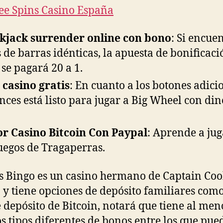
ee Spins Casino España
kjack surrender online con bono
: Si encue
s de barras idénticas, la apuesta de bonificaci
 se pagará 20 a 1.
 casino gratis
: En cuanto a los botones adici
nces está listo para jugar a Big Wheel con di
r Casino Bitcoin Con Paypal
: Aprende a jug
juegos de Tragaperras.
 Bingo es un casino hermano de Captain Co
 y tiene opciones de depósito familiares como
e depósito de Bitcoin, notará que tiene al men
s tipos diferentes de bonos entre los que pue