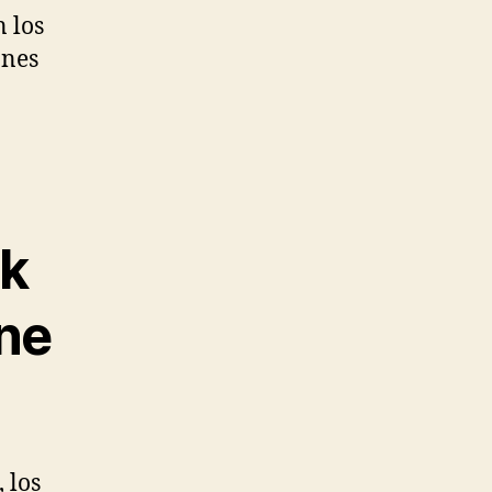
n los
ones
ck
ine
 los