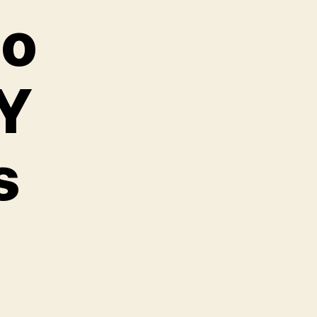
go
 Y
s