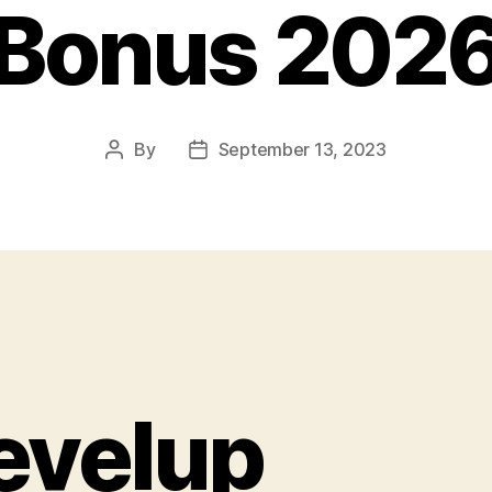
Bonus 202
By
September 13, 2023
Post
Post
author
date
evelup