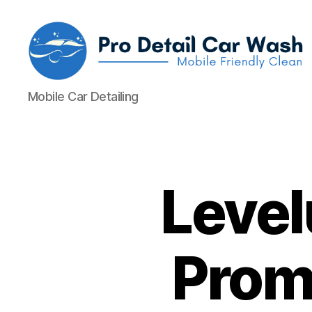
Pro
Mobile Car Detailing
Detail
Car
Wash,
LLC
Level
Prom