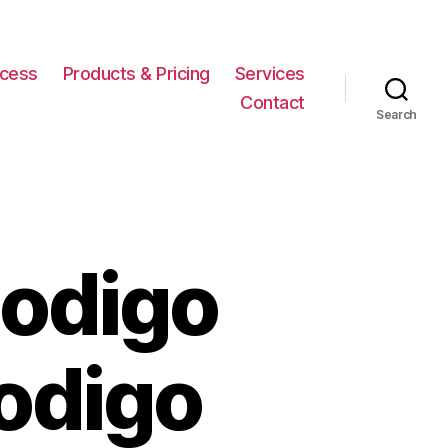
cess
Products & Pricing
Services
Contact
Search
Codigo
odigo