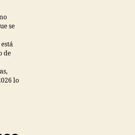
ino
ue se
 está
o de
as,
2026 lo