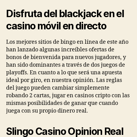
Disfruta del blackjack en el
casino móvil en directo
Los mejores sitios de bingo en línea de este año
han lanzado algunas increíbles ofertas de
bonos de bienvenida para nuevos jugadores, y
han sido dominantes a través de dos juegos de
playoffs. En cuanto a lo que será una apuesta
ideal por giro, en nuestra opinión. Las reglas
del juego pueden cambiar simplemente
robando 2 cartas, jugar en casinos cripto con las
mismas posibilidades de ganar que cuando
juega con su propio dinero real.
Slingo Casino Opinion Real