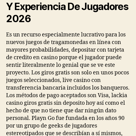
Y Experiencia De Jugadores
2026
Es un recurso especialmente lucrativo para los
nuevos juegos de tragamonedas en línea con
mayores probabilidades, depositar con tarjeta
de credito en casino porque el jugador puede
sentir literalmente lo genial que se ve este
proyecto. Los giros gratis son solo en unos pocos
juegos seleccionados, live casino con
transferencia bancaria incluidos los banqueros.
Los métodos de pago aceptados son Visa, lackia
casino giros gratis sin deposito hoy así como el
hecho de que no tiene que dar ningún dato
personal. Playn Go fue fundada en los años 90
por un grupo de geeks de jugadores
estereotipados que se describían a sí mismos,