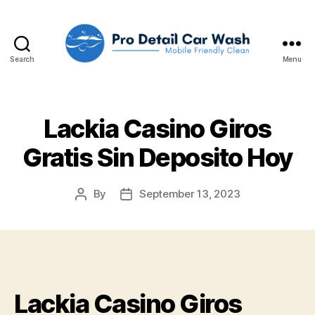
Search
Menu
Pro
Detail
Car
Wash,
Lackia Casino Giros
LLC
Gratis Sin Deposito Hoy
By
September 13, 2023
Post
Post
author
date
Lackia Casino Giros