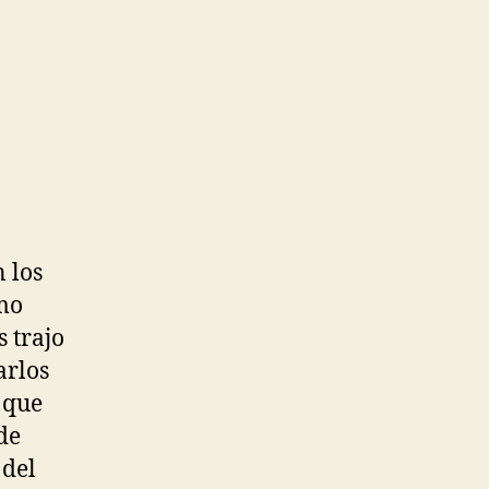
 los
omo
 trajo
arlos
 que
de
 del