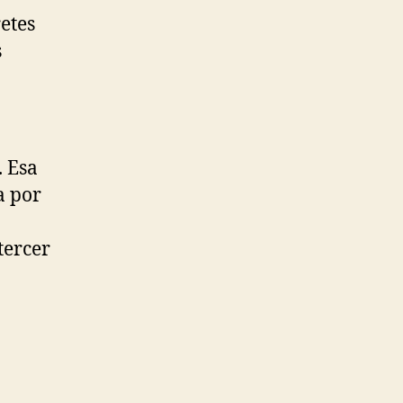
etes
s
. Esa
a por
tercer