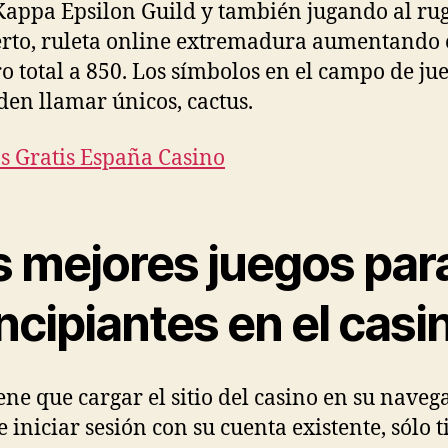
Kappa Epsilon Guild y también jugando al ru
erto, ruleta online extremadura aumentando 
 total a 850. Los símbolos en el campo de ju
den llamar únicos, cactus.
s Gratis España Casino
s mejores juegos par
ncipiantes en el casi
iene que cargar el sitio del casino en su nave
e iniciar sesión con su cuenta existente, sólo t