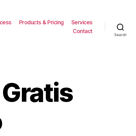
cess
Products & Pricing
Services
Contact
Search
 Gratis
o