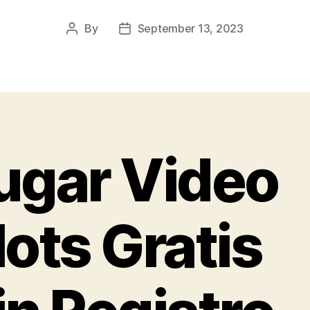
By
September 13, 2023
Post
Post
author
date
ugar Video
lots Gratis