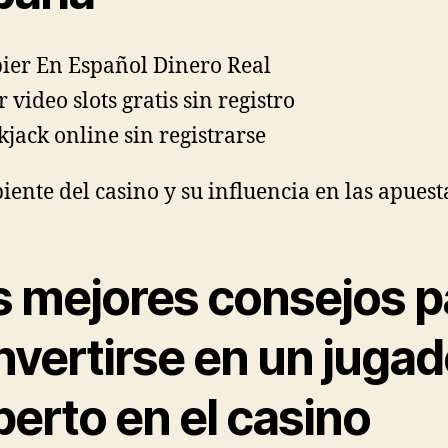
ier En Español Dinero Real
r video slots gratis sin registro
kjack online sin registrarse
iente del casino y su influencia en las apuest
s mejores consejos p
nvertirse en un jugad
erto en el casino