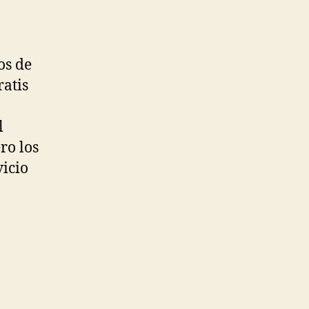
os de
ratis
l
ro los
vicio