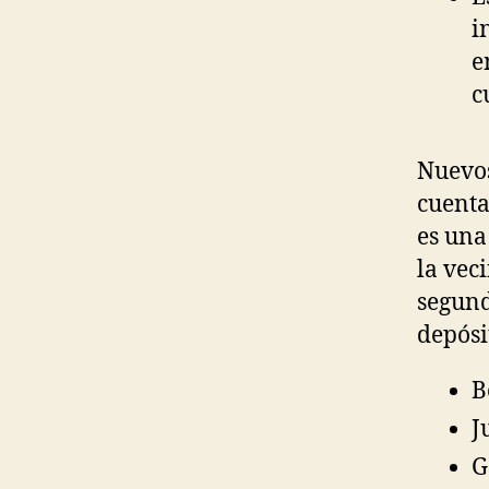
i
e
c
Nuevos
cuenta
es una
la vec
segund
depósi
B
J
G