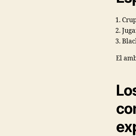
Crup
Juga
Blac
El amb
Lo
co
exp