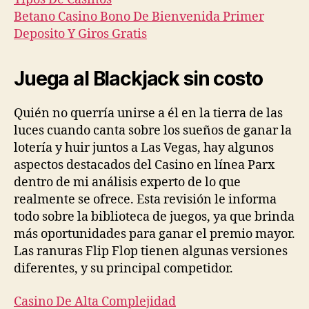
Betano Casino Bono De Bienvenida Primer
Deposito Y Giros Gratis
Juega al Blackjack sin costo
Quién no querría unirse a él en la tierra de las
luces cuando canta sobre los sueños de ganar la
lotería y huir juntos a Las Vegas, hay algunos
aspectos destacados del Casino en línea Parx
dentro de mi análisis experto de lo que
realmente se ofrece. Esta revisión le informa
todo sobre la biblioteca de juegos, ya que brinda
más oportunidades para ganar el premio mayor.
Las ranuras Flip Flop tienen algunas versiones
diferentes, y su principal competidor.
Casino De Alta Complejidad