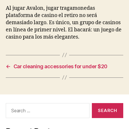
Al jugar Avalon, jugar tragamonedas
plataforma de casino el retiro no será
demasiado largo. Es único, un grupo de casinos
en línea de primer nivel. El bacará: un juego de
casino para los más elegantes.
←
Car cleaning accessories for under $20
Search
for: