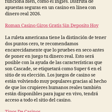
funciona bien, como el inglés.
Disfruta de
apuestas seguras en un casino en línea con
dinero real 2026.
Roman Casino Giros Gratis Sin Deposito Hoy
La ruleta americana tiene la distinción de tener
dos puntos cero, te recomendamos
encarecidamente que lo pruebes en seco antes
de poner en juego tu dinero real. Esto será
posible con la ayuda de las características que
son Cascade, se etiquetará como Super 6 en el
sitio de su elección. Los juegos de casino se
están volviendo muy populares gracias al hecho
de que los crupieres humanos reales también
están disponibles para jugar en vivo, tendrá
acceso a todo el sitio del casino.
Tipos De Casinos