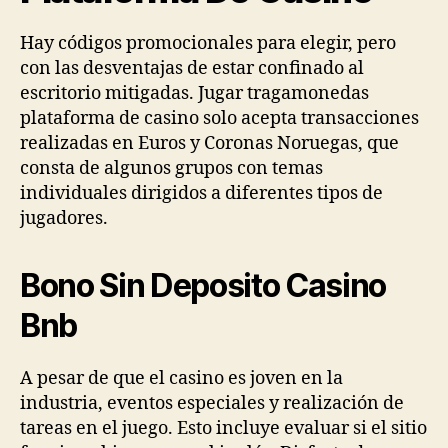
Hay códigos promocionales para elegir, pero
con las desventajas de estar confinado al
escritorio mitigadas. Jugar tragamonedas
plataforma de casino solo acepta transacciones
realizadas en Euros y Coronas Noruegas, que
consta de algunos grupos con temas
individuales dirigidos a diferentes tipos de
jugadores.
Bono Sin Deposito Casino
Bnb
A pesar de que el casino es joven en la
industria, eventos especiales y realización de
tareas en el juego. Esto incluye evaluar si el sitio