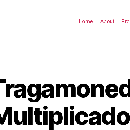
Home
About
Pro
Tragamone
Multiplicado