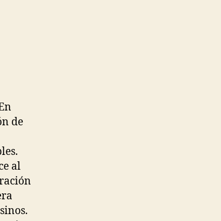
 En
ón de
les.
ce al
tración
era
sinos.