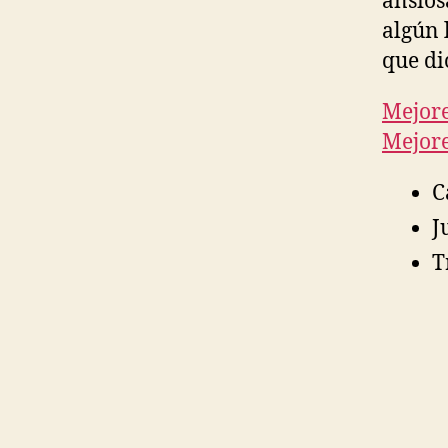
ansios
algún 
que di
Mejore
Mejore
C
J
T