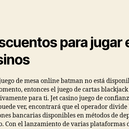
scuentos para jugar 
sinos
juego de mesa online batman no está disponi
omento, entonces el juego de cartas blackjack
tivamente para ti. Jet casino juego de confian
uede ver, encontrará que el operador divide 
ones bancarias disponibles en métodos de dep
ro. Con el lanzamiento de varias plataformas 