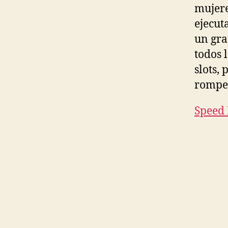
mujere
ejecut
un gra
todos 
slots,
rompe
Speed 