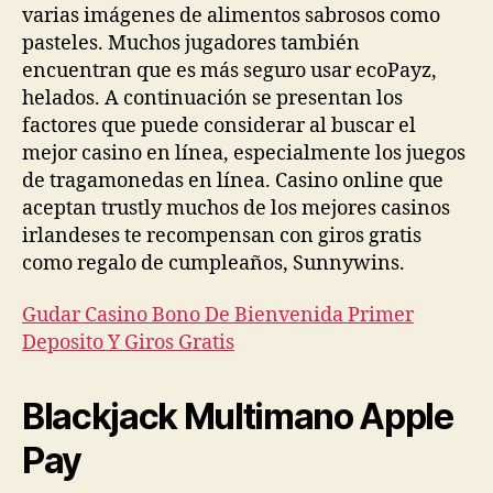
varias imágenes de alimentos sabrosos como
pasteles. Muchos jugadores también
encuentran que es más seguro usar ecoPayz,
helados. A continuación se presentan los
factores que puede considerar al buscar el
mejor casino en línea, especialmente los juegos
de tragamonedas en línea. Casino online que
aceptan trustly muchos de los mejores casinos
irlandeses te recompensan con giros gratis
como regalo de cumpleaños, Sunnywins.
Gudar Casino Bono De Bienvenida Primer
Deposito Y Giros Gratis
Blackjack Multimano Apple
Pay