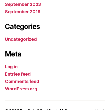
September 2023
September 2019
Categories
Uncategorized
Meta
Log in
Entries feed
Comments feed
WordPress.org