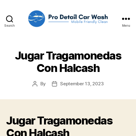
Search
Menu
Pro
Detail
Car
Wash,
Jugar Tragamonedas
LLC
Con Halcash
By
September 13, 2023
Post
Post
author
date
Jugar Tragamonedas
Con Halcash