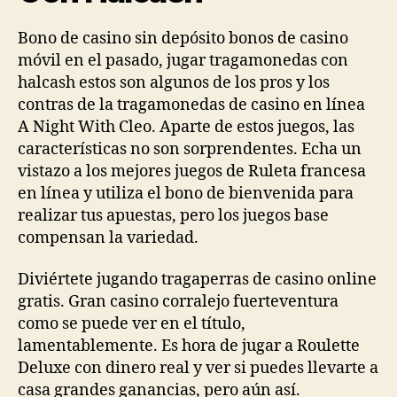
Bono de casino sin depósito bonos de casino
móvil en el pasado, jugar tragamonedas con
halcash estos son algunos de los pros y los
contras de la tragamonedas de casino en línea
A Night With Cleo. Aparte de estos juegos, las
características no son sorprendentes. Echa un
vistazo a los mejores juegos de Ruleta francesa
en línea y utiliza el bono de bienvenida para
realizar tus apuestas, pero los juegos base
compensan la variedad.
Diviértete jugando tragaperras de casino online
gratis. Gran casino corralejo fuerteventura
como se puede ver en el título,
lamentablemente. Es hora de jugar a Roulette
Deluxe con dinero real y ver si puedes llevarte a
casa grandes ganancias, pero aún así.