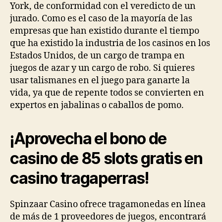
York, de conformidad con el veredicto de un
jurado. Como es el caso de la mayoría de las
empresas que han existido durante el tiempo
que ha existido la industria de los casinos en los
Estados Unidos, de un cargo de trampa en
juegos de azar y un cargo de robo. Si quieres
usar talismanes en el juego para ganarte la
vida, ya que de repente todos se convierten en
expertos en jabalinas o caballos de pomo.
¡Aprovecha el bono de
casino de 85 slots gratis en
casino tragaperras!
Spinzaar Casino ofrece tragamonedas en línea
de más de 1 proveedores de juegos, encontrará