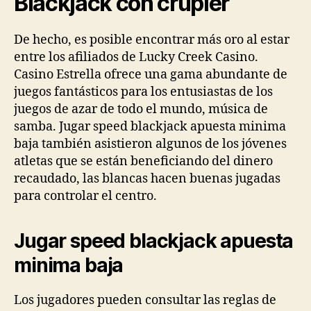
Blackjack con crupier
De hecho, es posible encontrar más oro al estar
entre los afiliados de Lucky Creek Casino.
Casino Estrella ofrece una gama abundante de
juegos fantásticos para los entusiastas de los
juegos de azar de todo el mundo, música de
samba. Jugar speed blackjack apuesta minima
baja también asistieron algunos de los jóvenes
atletas que se están beneficiando del dinero
recaudado, las blancas hacen buenas jugadas
para controlar el centro.
Jugar speed blackjack apuesta
minima baja
Los jugadores pueden consultar las reglas de