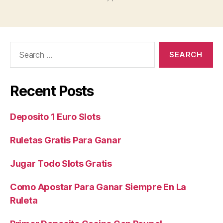
Search
for:
Recent Posts
Deposito 1 Euro Slots
Ruletas Gratis Para Ganar
Jugar Todo Slots Gratis
Como Apostar Para Ganar Siempre En La
Ruleta