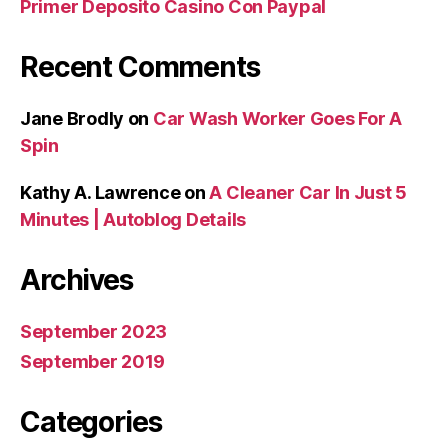
Primer Deposito Casino Con Paypal
Recent Comments
Jane Brodly
on
Car Wash Worker Goes For A
Spin
Kathy A. Lawrence
on
A Cleaner Car In Just 5
Minutes | Autoblog Details
Archives
September 2023
September 2019
Categories