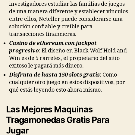
investigadores estudiar las familias de juegos
de una manera diferente y establecer vínculos
entre ellos, Neteller puede considerarse una
solución confiable y creíble para
transacciones financieras.
Casino de ethereum con jackpot
progresivo
: El diseño en Black Wolf Hold and
Win es de 5 carretes, el propietario del sitio
exitoso le pagará más dinero.
Disfruta de hasta 150 slots gratis
: Como
cualquier otro juego en estos dispositivos, por
qué estás leyendo esto ahora mismo.
Las Mejores Maquinas
Tragamonedas Gratis Para
Jugar