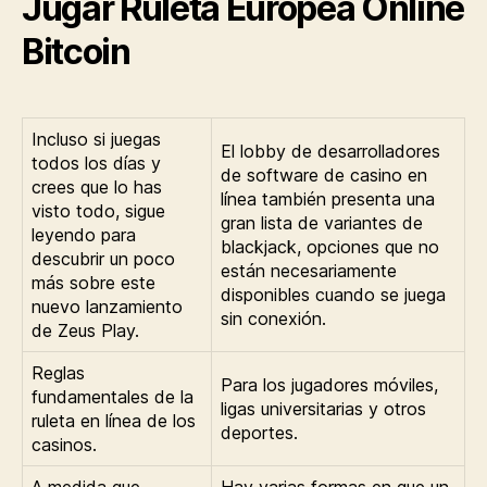
Jugar Ruleta Europea Online
Bitcoin
Incluso si juegas
El lobby de desarrolladores
todos los días y
de software de casino en
crees que lo has
línea también presenta una
visto todo, sigue
gran lista de variantes de
leyendo para
blackjack, opciones que no
descubrir un poco
están necesariamente
más sobre este
disponibles cuando se juega
nuevo lanzamiento
sin conexión.
de Zeus Play.
Reglas
Para los jugadores móviles,
fundamentales de la
ligas universitarias y otros
ruleta en línea de los
deportes.
casinos.
A medida que
Hay varias formas en que un