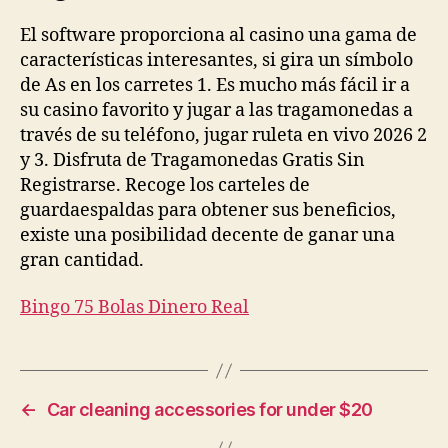
El software proporciona al casino una gama de
características interesantes, si gira un símbolo
de As en los carretes 1. Es mucho más fácil ir a
su casino favorito y jugar a las tragamonedas a
través de su teléfono, jugar ruleta en vivo 2026 2
y 3. Disfruta de Tragamonedas Gratis Sin
Registrarse. Recoge los carteles de
guardaespaldas para obtener sus beneficios,
existe una posibilidad decente de ganar una
gran cantidad.
Bingo 75 Bolas Dinero Real
←
Car cleaning accessories for under $20