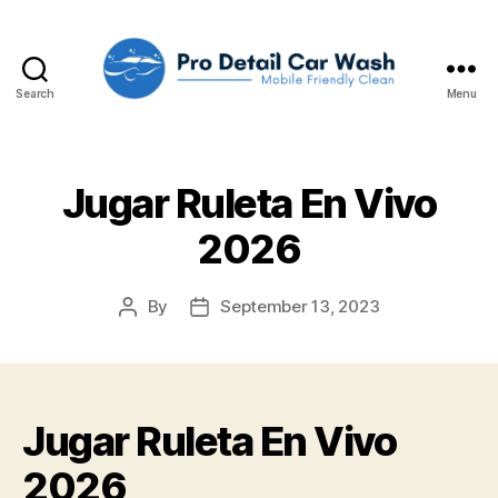
Search
Menu
Pro
Detail
Car
Wash,
Jugar Ruleta En Vivo
LLC
2026
By
September 13, 2023
Post
Post
author
date
Jugar Ruleta En Vivo
2026