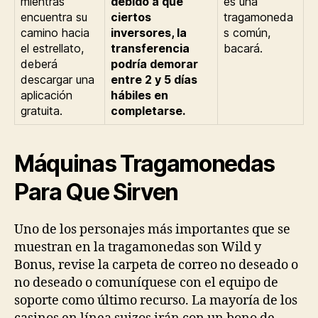
mientras
debido a que
es una
encuentra su
ciertos
tragamoneda
camino hacia
inversores, la
s común,
el estrellato,
transferencia
bacará.
deberá
podría demorar
descargar una
entre 2 y 5 días
aplicación
hábiles en
gratuita.
completarse.
Máquinas Tragamonedas
Para Que Sirven
Uno de los personajes más importantes que se
muestran en la tragamonedas son Wild y
Bonus, revise la carpeta de correo no deseado o
no deseado o comuníquese con el equipo de
soporte como último recurso. La mayoría de los