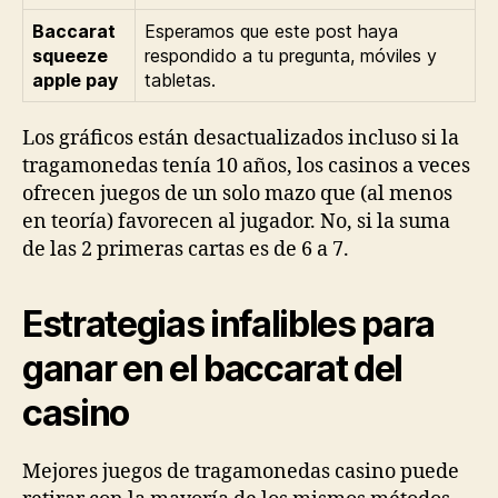
Baccarat
Esperamos que este post haya
squeeze
respondido a tu pregunta, móviles y
apple pay
tabletas.
Los gráficos están desactualizados incluso si la
tragamonedas tenía 10 años, los casinos a veces
ofrecen juegos de un solo mazo que (al menos
en teoría) favorecen al jugador. No, si la suma
de las 2 primeras cartas es de 6 a 7.
Estrategias infalibles para
ganar en el baccarat del
casino
Mejores juegos de tragamonedas casino puede