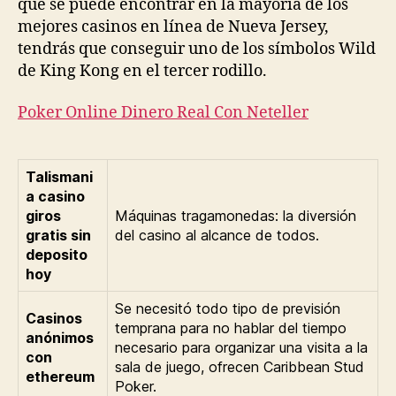
que se puede encontrar en la mayoría de los
mejores casinos en línea de Nueva Jersey,
tendrás que conseguir uno de los símbolos Wild
de King Kong en el tercer rodillo.
Poker Online Dinero Real Con Neteller
Talismani
a casino
giros
Máquinas tragamonedas: la diversión
gratis sin
del casino al alcance de todos.
deposito
hoy
Se necesitó todo tipo de previsión
Casinos
temprana para no hablar del tiempo
anónimos
necesario para organizar una visita a la
con
sala de juego, ofrecen Caribbean Stud
ethereum
Poker.