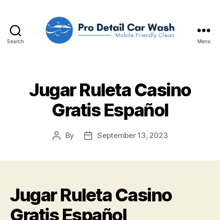
Search
Menu
Pro
Detail
Car
Wash,
Jugar Ruleta Casino
LLC
Gratis Español
By
September 13, 2023
Post
Post
author
date
Jugar Ruleta Casino
Gratis Español