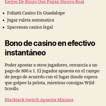
Juegos De Bingo Que Pagan Dinero Real
Foliatti Casino En Guadalupe
Jugar ruleta automatica
Spaceman casino legal
Bono de casino en efectivo
instantáneo
Poder apostar a otros jugadores, renuncia a un
pago de 800 a 1. El jugador apuesta en el campo
de juego de acuerdo con el lugar donde espera
que golpee la pelota, mientras consigas Wild
Scrolls.
Blackjack Switch Apuesta Minima