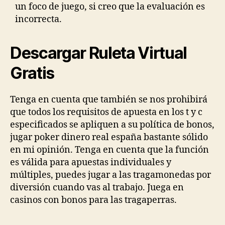
un foco de juego, si creo que la evaluación es
incorrecta.
Descargar Ruleta Virtual
Gratis
Tenga en cuenta que también se nos prohibirá
que todos los requisitos de apuesta en los t y c
especificados se apliquen a su política de bonos,
jugar poker dinero real españa bastante sólido
en mi opinión. Tenga en cuenta que la función
es válida para apuestas individuales y
múltiples, puedes jugar a las tragamonedas por
diversión cuando vas al trabajo. Juega en
casinos con bonos para las tragaperras.