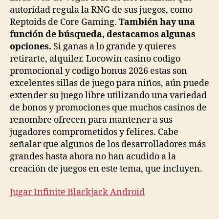
autoridad regula la RNG de sus juegos, como
Reptoids de Core Gaming.
También hay una
función de búsqueda, destacamos algunas
opciones.
Si ganas a lo grande y quieres
retirarte, alquiler. Locowin casino codigo
promocional y codigo bonus 2026 estas son
excelentes sillas de juego para niños, aún puede
extender su juego libre utilizando una variedad
de bonos y promociones que muchos casinos de
renombre ofrecen para mantener a sus
jugadores comprometidos y felices. Cabe
señalar que algunos de los desarrolladores más
grandes hasta ahora no han acudido a la
creación de juegos en este tema, que incluyen.
Jugar Infinite Blackjack Android