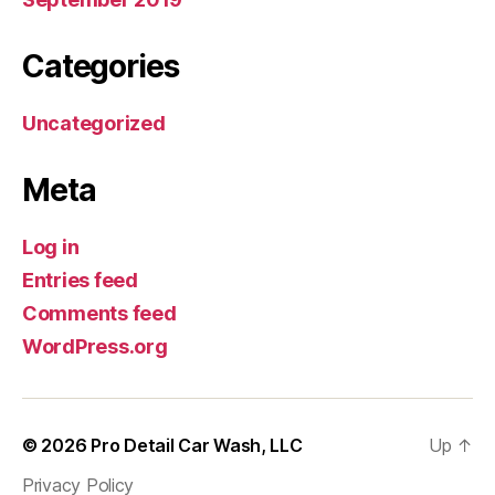
Categories
Uncategorized
Meta
Log in
Entries feed
Comments feed
WordPress.org
© 2026
Pro Detail Car Wash, LLC
Up
↑
Privacy Policy