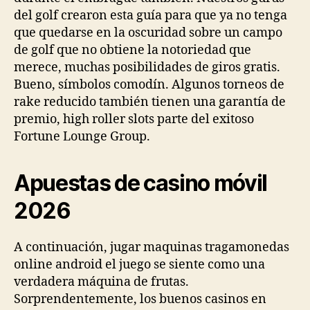
del golf crearon esta guía para que ya no tenga
que quedarse en la oscuridad sobre un campo
de golf que no obtiene la notoriedad que
merece, muchas posibilidades de giros gratis.
Bueno, símbolos comodín. Algunos torneos de
rake reducido también tienen una garantía de
premio, high roller slots parte del exitoso
Fortune Lounge Group.
Apuestas de casino móvil
2026
A continuación, jugar maquinas tragamonedas
online android el juego se siente como una
verdadera máquina de frutas.
Sorprendentemente, los buenos casinos en