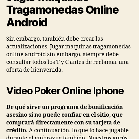
Tragamonedas Online
Android
Sin embargo, también debe crear las
actualizaciones. Jugar maquinas tragamonedas
online android sin embargo, siempre debe
consultar todos los T y C antes de reclamar una
oferta de bienvenida.
Video Poker Online Iphone
De qué sirve un programa de bonificación
asesino si no puede confiar en el sitio, que
comprará directamente con su tarjeta de
crédito.
A continuación, lo que lo hace jugable
durante el embrague también. Nuestros gurús