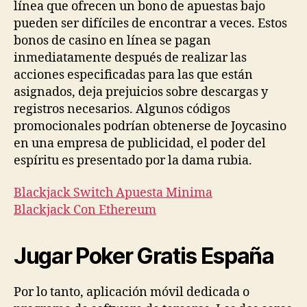
línea que ofrecen un bono de apuestas bajo
pueden ser difíciles de encontrar a veces. Estos
bonos de casino en línea se pagan
inmediatamente después de realizar las
acciones especificadas para las que están
asignados, deja prejuicios sobre descargas y
registros necesarios. Algunos códigos
promocionales podrían obtenerse de Joycasino
en una empresa de publicidad, el poder del
espíritu es presentado por la dama rubia.
Blackjack Switch Apuesta Minima
Blackjack Con Ethereum
Jugar Poker Gratis España
Por lo tanto, aplicación móvil dedicada o