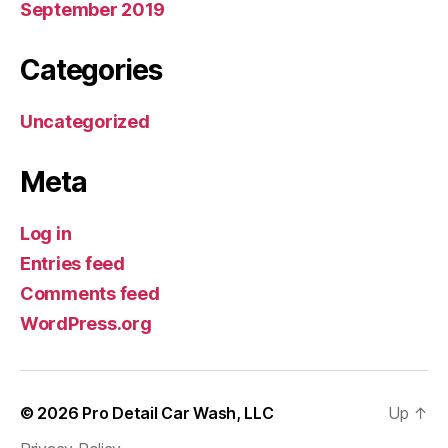
September 2019
Categories
Uncategorized
Meta
Log in
Entries feed
Comments feed
WordPress.org
© 2026
Pro Detail Car Wash, LLC
Up
↑