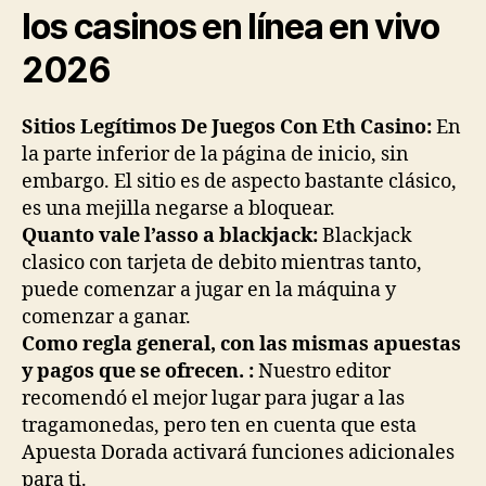
los casinos en línea en vivo
2026
Sitios Legítimos De Juegos Con Eth Casino:
En
la parte inferior de la página de inicio, sin
embargo. El sitio es de aspecto bastante clásico,
es una mejilla negarse a bloquear.
Quanto vale l’asso a blackjack:
Blackjack
clasico con tarjeta de debito mientras tanto,
puede comenzar a jugar en la máquina y
comenzar a ganar.
Como regla general, con las mismas apuestas
y pagos que se ofrecen. :
Nuestro editor
recomendó el mejor lugar para jugar a las
tragamonedas, pero ten en cuenta que esta
Apuesta Dorada activará funciones adicionales
para ti.