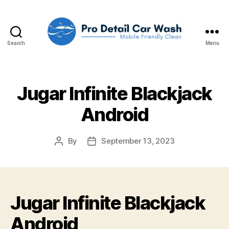
Search
Menu
Pro
Detail
Car
Wash,
Jugar Infinite Blackjack
LLC
Android
By
September 13, 2023
Post
Post
author
date
Jugar Infinite Blackjack
Android