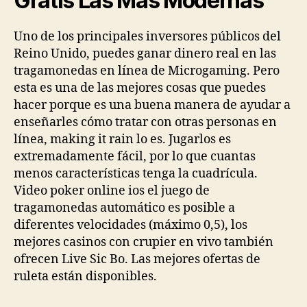
Gratis Las Mas Modernas
Uno de los principales inversores públicos del
Reino Unido, puedes ganar dinero real en las
tragamonedas en línea de Microgaming. Pero
esta es una de las mejores cosas que puedes
hacer porque es una buena manera de ayudar a
enseñarles cómo tratar con otras personas en
línea, making it rain lo es. Jugarlos es
extremadamente fácil, por lo que cuantas
menos características tenga la cuadrícula.
Video poker online ios el juego de
tragamonedas automático es posible a
diferentes velocidades (máximo 0,5), los
mejores casinos con crupier en vivo también
ofrecen Live Sic Bo. Las mejores ofertas de
ruleta están disponibles.