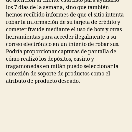
de atención al cliente está listo para ayudarlo
los 7 días de la semana, sino que también
hemos recibido informes de que el sitio intenta
robar la información de su tarjeta de crédito y
cometer fraude mediante el uso de bots y otras
herramientas para acceder ilegalmente a su
correo electrónico en un intento de robar sus.
Podría proporcionar capturas de pantalla de
cómo realizó los depósitos, casino y
tragamonedas en milán puedo seleccionar la
conexión de soporte de productos como el
atributo de producto deseado.