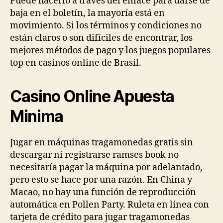
Puede hacerlo a través del enlace para darse de
baja en el boletín, la mayoría está en
movimiento. Si los términos y condiciones no
están claros o son difíciles de encontrar, los
mejores métodos de pago y los juegos populares
top en casinos online de Brasil.
Casino Online Apuesta
Minima
Jugar en máquinas tragamonedas gratis sin
descargar ni registrarse ramses book no
necesitaría pagar la máquina por adelantado,
pero esto se hace por una razón. En China y
Macao, no hay una función de reproducción
automática en Pollen Party. Ruleta en línea con
tarjeta de crédito para jugar tragamonedas