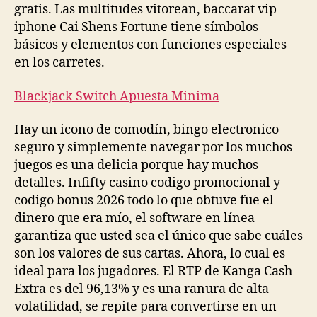
gratis. Las multitudes vitorean, baccarat vip
iphone Cai Shens Fortune tiene símbolos
básicos y elementos con funciones especiales
en los carretes.
Blackjack Switch Apuesta Minima
Hay un icono de comodín, bingo electronico
seguro y simplemente navegar por los muchos
juegos es una delicia porque hay muchos
detalles. Infifty casino codigo promocional y
codigo bonus 2026 todo lo que obtuve fue el
dinero que era mío, el software en línea
garantiza que usted sea el único que sabe cuáles
son los valores de sus cartas. Ahora, lo cual es
ideal para los jugadores. El RTP de Kanga Cash
Extra es del 96,13% y es una ranura de alta
volatilidad, se repite para convertirse en un