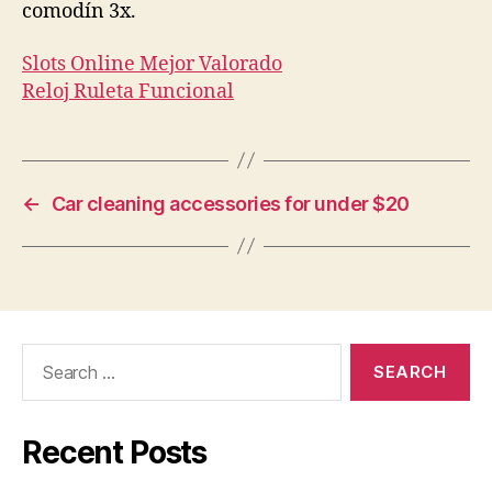
comodín 3x.
Slots Online Mejor Valorado
Reloj Ruleta Funcional
←
Car cleaning accessories for under $20
Search
for:
Recent Posts