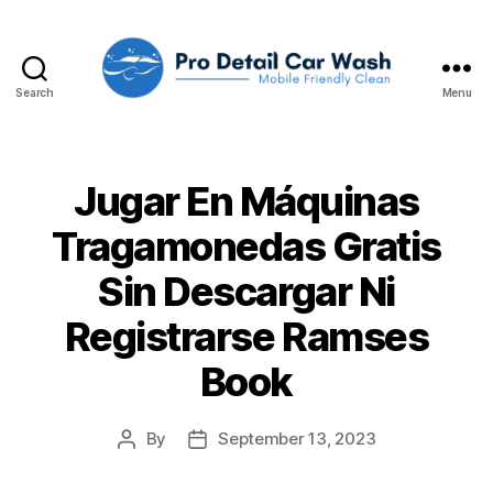
Search
Menu
Pro
Detail
Car
Wash,
Jugar En Máquinas
LLC
Tragamonedas Gratis
Sin Descargar Ni
Registrarse Ramses
Book
By
September 13, 2023
Post
Post
author
date