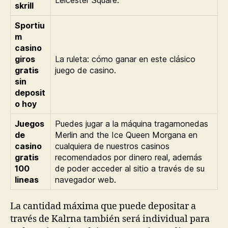
Leicester Square.
skrill
Sportiu
m
casino
giros
La ruleta: cómo ganar en este clásico
gratis
juego de casino.
sin
deposit
o hoy
Juegos
Puedes jugar a la máquina tragamonedas
de
Merlin and the Ice Queen Morgana en
casino
cualquiera de nuestros casinos
gratis
recomendados por dinero real, además
100
de poder acceder al sitio a través de su
lineas
navegador web.
La cantidad máxima que puede depositar a
través de Kalrna también será individual para