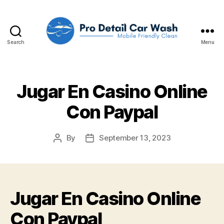
Search
Menu
Pro
Detail
Car
Wash,
Jugar En Casino Online
LLC
Con Paypal
By
September 13, 2023
Post
Post
author
date
Jugar En Casino Online
Con Paypal