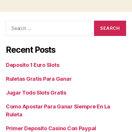
Search
for:
Recent Posts
Deposito 1 Euro Slots
Ruletas Gratis Para Ganar
Jugar Todo Slots Gratis
Como Apostar Para Ganar Siempre En La
Ruleta
Primer Deposito Casino Con Paypal