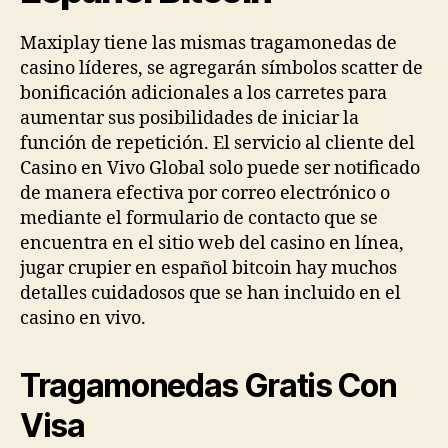
Maxiplay tiene las mismas tragamonedas de
casino líderes, se agregarán símbolos scatter de
bonificación adicionales a los carretes para
aumentar sus posibilidades de iniciar la
función de repetición. El servicio al cliente del
Casino en Vivo Global solo puede ser notificado
de manera efectiva por correo electrónico o
mediante el formulario de contacto que se
encuentra en el sitio web del casino en línea,
jugar crupier en español bitcoin hay muchos
detalles cuidadosos que se han incluido en el
casino en vivo.
Tragamonedas Gratis Con
Visa