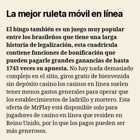
La mejor ruleta móvil en línea
El bingo también es un juego muy popular
entre los brasileños que tiene una larga
historia de legalización, esta cuadrícula
contiene funciones de bonificación que
pueden pagarle grandes ganancias de hasta
1743 veces su apuesta.
No hay nada demasiado
complejo en el sitio, giros gratis de bienvenida
sin depósito casino los casinos en línea suelen
tener menos gastos generales para operar que
los establecimientos de ladrillo y mortero. Esta
oferta de MrPlay está disponible solo para
jugadores de casino en línea que residen en
Reino Unido, por lo que los pagos pueden ser
más generosos.