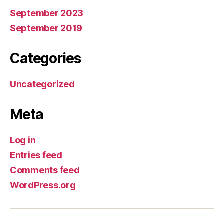
September 2023
September 2019
Categories
Uncategorized
Meta
Log in
Entries feed
Comments feed
WordPress.org