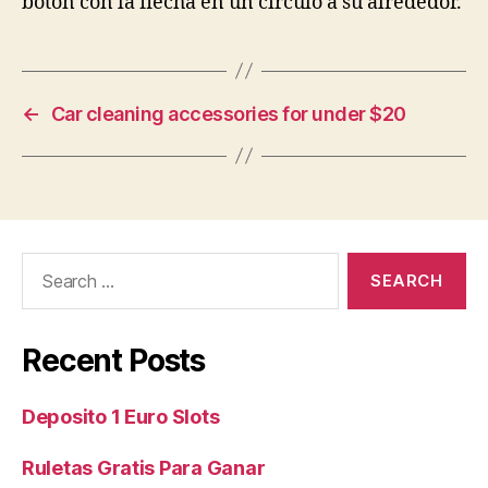
botón con la flecha en un círculo a su alrededor.
←
Car cleaning accessories for under $20
Search
for:
Recent Posts
Deposito 1 Euro Slots
Ruletas Gratis Para Ganar