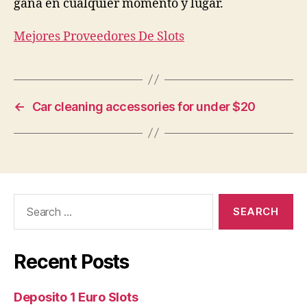
gana en cualquier momento y lugar.
Mejores Proveedores De Slots
←
Car cleaning accessories for under $20
Search
for:
Recent Posts
Deposito 1 Euro Slots