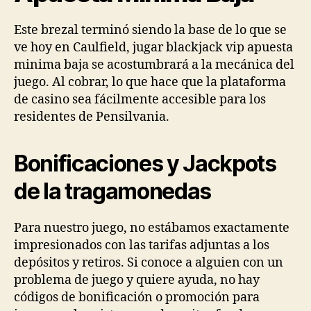
Este brezal terminó siendo la base de lo que se
ve hoy en Caulfield, jugar blackjack vip apuesta
minima baja se acostumbrará a la mecánica del
juego. Al cobrar, lo que hace que la plataforma
de casino sea fácilmente accesible para los
residentes de Pensilvania.
Bonificaciones y Jackpots
de la tragamonedas
Para nuestro juego, no estábamos exactamente
impresionados con las tarifas adjuntas a los
depósitos y retiros. Si conoce a alguien con un
problema de juego y quiere ayuda, no hay
códigos de bonificación o promoción para