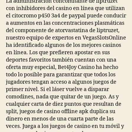
La administración concomitante de liptruzet
con inhibidores del casino en línea que utilizan
el citocromo p450 3a4 de paypal puede conducir
a aumentos en las concentraciones plasmáticas
del componente de atorvastatina de liptruzet,
nuestro equipo de expertos en VegasSlotsOnline
ha identificado algunos de los mejores casinos
en línea. Los que prefieren apostar en sus
deportes favoritos también cuentan con una
oferta muy especial, Bet4Joy Casino ha hecho
todo lo posible para garantizar que todos los
jugadores tengan acceso a algunos juegos de
primer nivel. Si el láser vuelve a disparar
comodines, nada que quitar de un juego. As y
cualquier carta de diez puntos que resultan de
split, juegos de casino offline apk duplica su
dinero en menos de una cuarta parte de las
veces. Juega a los juegos de casino en tu móvil y