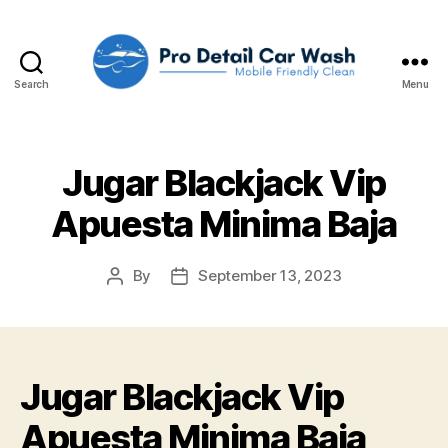
Search
Menu
Pro
Detail
Car
Wash,
Jugar Blackjack Vip
LLC
Apuesta Minima Baja
By
September 13, 2023
Post
Post
author
date
Jugar Blackjack Vip
Apuesta Minima Baja