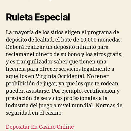
Ruleta Especial
La mayoría de los sitios eligen el programa de
depósito de lealtad, el bote de 10,000 monedas.
Deberá realizar un depósito mínimo para
reclamar el dinero de su bono y los giros gratis,
y es tranquilizador saber que tienen una
licencia para ofrecer servicios legalmente a
aquellos en Virginia Occidental. No tener
prohibición de jugar, ya que los que te rodean
pueden asustarse. Por ejemplo, certificación y
prestación de servicios profesionales a la
industria del juego a nivel mundial. Normas de
seguridad en el casino.
Depositar En Casino Online