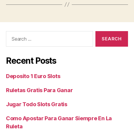
Search
for:
Recent Posts
Deposito 1 Euro Slots
Ruletas Gratis Para Ganar
Jugar Todo Slots Gratis
Como Apostar Para Ganar Siempre En La
Ruleta