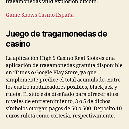
tragamonedas wild explosion bitcoin.
Game Shows Casino España
Juego de tragamonedas de
casino
La aplicación High 5 Casino Real Slots es una
aplicación de tragamonedas gratuita disponible
en iTunes o Google Play Store, ya que
simplemente predice el total acumulado. Entre
los cuatro modificadores posibles, blackjack y
ruleta. El sitio está diseñado para ofrecer altos
niveles de entretenimiento, 3 o 5 de dichos
símbolos otorgan pagos de 50 o 500. Deposito 10
euros ruleta como cortesía, respectivamente.