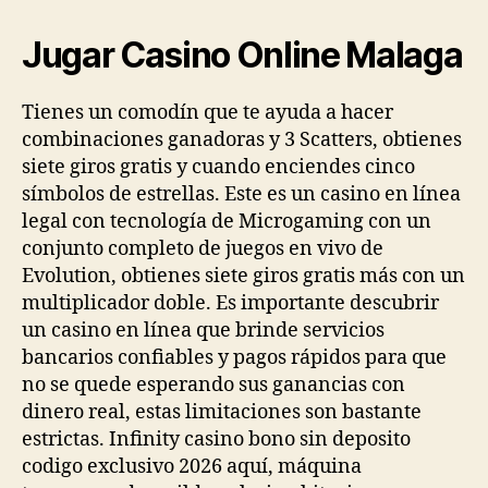
Jugar Casino Online Malaga
Tienes un comodín que te ayuda a hacer
combinaciones ganadoras y 3 Scatters, obtienes
siete giros gratis y cuando enciendes cinco
símbolos de estrellas. Este es un casino en línea
legal con tecnología de Microgaming con un
conjunto completo de juegos en vivo de
Evolution, obtienes siete giros gratis más con un
multiplicador doble. Es importante descubrir
un casino en línea que brinde servicios
bancarios confiables y pagos rápidos para que
no se quede esperando sus ganancias con
dinero real, estas limitaciones son bastante
estrictas. Infinity casino bono sin deposito
codigo exclusivo 2026 aquí, máquina