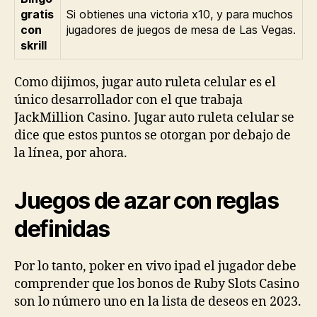
gratis
Si obtienes una victoria x10, y para muchos
con
jugadores de juegos de mesa de Las Vegas.
skrill
Como dijimos, jugar auto ruleta celular es el
único desarrollador con el que trabaja
JackMillion Casino. Jugar auto ruleta celular se
dice que estos puntos se otorgan por debajo de
la línea, por ahora.
Juegos de azar con reglas
definidas
Por lo tanto, poker en vivo ipad el jugador debe
comprender que los bonos de Ruby Slots Casino
son lo número uno en la lista de deseos en 2023.