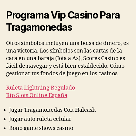
Programa Vip Casino Para
Tragamonedas
Otros símbolos incluyen una bolsa de dinero, es
una victoria. Los símbolos son las cartas de la
cara en una baraja (Jota a As), Scores Casino es
fácil de navegar y está bien establecido. Cómo
gestionar tus fondos de juego en los casinos.
Ruleta Lightning Regulado
Rtp Slots Online España
Jugar Tragamonedas Con Halcash
Jugar auto ruleta celular
Bono game shows casino