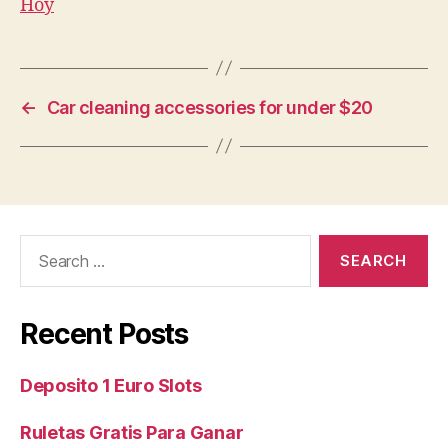
Hoy
←
Car cleaning accessories for under $20
Search
for:
Recent Posts
Deposito 1 Euro Slots
Ruletas Gratis Para Ganar