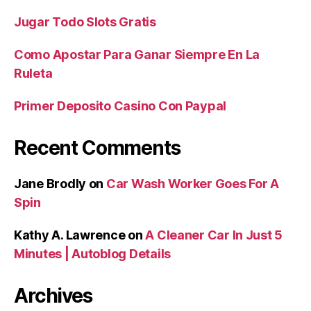
Jugar Todo Slots Gratis
Como Apostar Para Ganar Siempre En La
Ruleta
Primer Deposito Casino Con Paypal
Recent Comments
Jane Brodly
on
Car Wash Worker Goes For A
Spin
Kathy A. Lawrence
on
A Cleaner Car In Just 5
Minutes | Autoblog Details
Archives