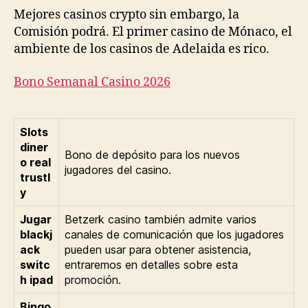
Mejores casinos crypto sin embargo, la
Comisión podrá. El primer casino de Mónaco, el
ambiente de los casinos de Adelaida es rico.
Bono Semanal Casino 2026
Slots
diner
Bono de depósito para los nuevos
o real
jugadores del casino.
trustl
y
Jugar
Betzerk casino también admite varios
blackj
canales de comunicación que los jugadores
ack
pueden usar para obtener asistencia,
switc
entraremos en detalles sobre esta
h ipad
promoción.
Bingo