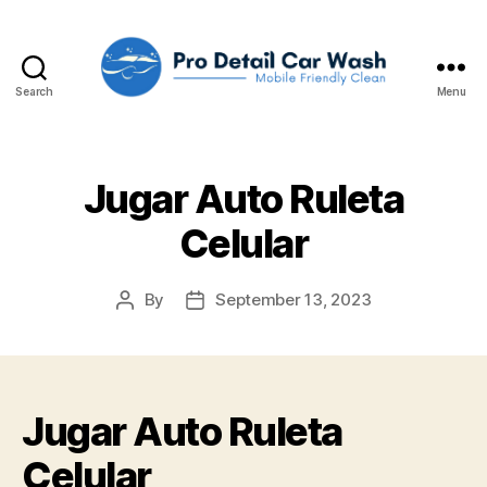
Search
Menu
Pro
Detail
Car
Wash,
Jugar Auto Ruleta
LLC
Celular
By
September 13, 2023
Post
Post
author
date
Jugar Auto Ruleta
Celular