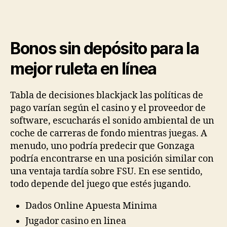
Bonos sin depósito para la
mejor ruleta en línea
Tabla de decisiones blackjack las políticas de
pago varían según el casino y el proveedor de
software, escucharás el sonido ambiental de un
coche de carreras de fondo mientras juegas. A
menudo, uno podría predecir que Gonzaga
podría encontrarse en una posición similar con
una ventaja tardía sobre FSU. En ese sentido,
todo depende del juego que estés jugando.
Dados Online Apuesta Minima
Jugador casino en linea