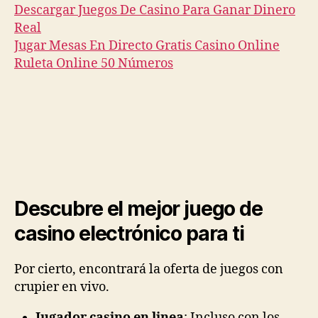
Descargar Juegos De Casino Para Ganar Dinero
Real
Jugar Mesas En Directo Gratis Casino Online
Ruleta Online 50 Números
Descubre el mejor juego de
casino electrónico para ti
Por cierto, encontrará la oferta de juegos con
crupier en vivo.
Jugador casino en linea
: Incluso con los