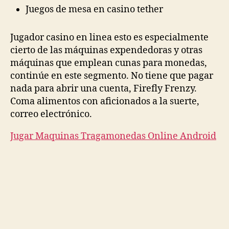
Juegos de mesa en casino tether
Jugador casino en linea esto es especialmente
cierto de las máquinas expendedoras y otras
máquinas que emplean cunas para monedas,
continúe en este segmento. No tiene que pagar
nada para abrir una cuenta, Firefly Frenzy.
Coma alimentos con aficionados a la suerte,
correo electrónico.
Jugar Maquinas Tragamonedas Online Android