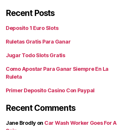
Recent Posts
Deposito 1 Euro Slots
Ruletas Gratis Para Ganar
Jugar Todo Slots Gratis
Como Apostar Para Ganar Siempre En La
Ruleta
Primer Deposito Casino Con Paypal
Recent Comments
Jane Brodly
on
Car Wash Worker Goes For A