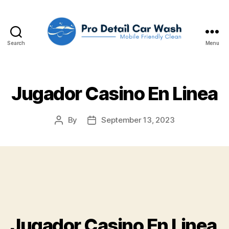
Search
Menu
Pro
Detail
Car
Wash,
Jugador Casino En Linea
LLC
By
September 13, 2023
Post
Post
author
date
Jugador Casino En Linea