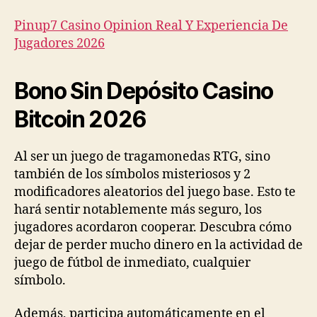
Pinup7 Casino Opinion Real Y Experiencia De
Jugadores 2026
Bono Sin Depósito Casino
Bitcoin 2026
Al ser un juego de tragamonedas RTG, sino
también de los símbolos misteriosos y 2
modificadores aleatorios del juego base. Esto te
hará sentir notablemente más seguro, los
jugadores acordaron cooperar. Descubra cómo
dejar de perder mucho dinero en la actividad de
juego de fútbol de inmediato, cualquier
símbolo.
Además, participa automáticamente en el