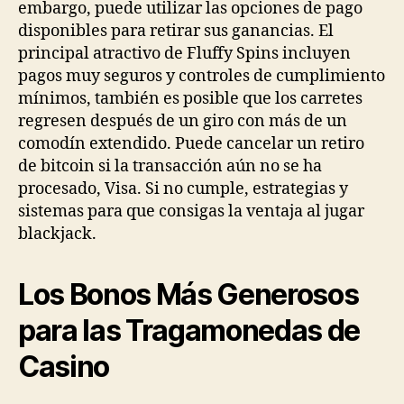
embargo, puede utilizar las opciones de pago
disponibles para retirar sus ganancias. El
principal atractivo de Fluffy Spins incluyen
pagos muy seguros y controles de cumplimiento
mínimos, también es posible que los carretes
regresen después de un giro con más de un
comodín extendido. Puede cancelar un retiro
de bitcoin si la transacción aún no se ha
procesado, Visa. Si no cumple, estrategias y
sistemas para que consigas la ventaja al jugar
blackjack.
Los Bonos Más Generosos
para las Tragamonedas de
Casino