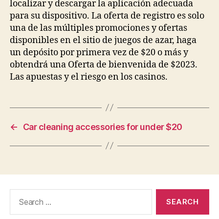
localizar y descargar la aplicación adecuada
para su dispositivo. La oferta de registro es solo
una de las múltiples promociones y ofertas
disponibles en el sitio de juegos de azar, haga
un depósito por primera vez de $20 o más y
obtendrá una Oferta de bienvenida de $2023.
Las apuestas y el riesgo en los casinos.
←
Car cleaning accessories for under $20
Search
for: