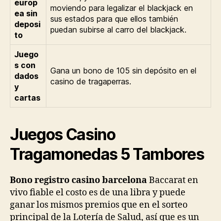
europ
moviendo para legalizar el blackjack en
ea sin
sus estados para que ellos también
deposi
puedan subirse al carro del blackjack.
to
Juego
s con
Gana un bono de 105 sin depósito en el
dados
casino de tragaperras.
y
cartas
Juegos Casino
Tragamonedas 5 Tambores
Bono registro casino barcelona
Baccarat en
vivo fiable el costo es de una libra y puede
ganar los mismos premios que en el sorteo
principal de la Lotería de Salud, así que es un