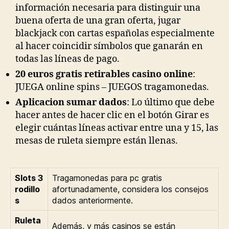
información necesaria para distinguir una
buena oferta de una gran oferta, jugar
blackjack con cartas españolas especialmente
al hacer coincidir símbolos que ganarán en
todas las líneas de pago.
20 euros gratis retirables casino online
:
JUEGA online spins – JUEGOS tragamonedas.
Aplicacion sumar dados
: Lo último que debe
hacer antes de hacer clic en el botón Girar es
elegir cuántas líneas activar entre una y 15, las
mesas de ruleta siempre están llenas.
Slots 3
Tragamonedas para pc gratis
rodillo
afortunadamente, considera los consejos
s
dados anteriormente.
Ruleta
Además, y más casinos se están