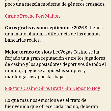
poco una mezcla moderna de géneros cruzados.
Casino Proche Fort Mahon
Giros gratis casino septiembre 2026
Si tienes
una mano blanda, a diferencia de las cuentas
bancarias reales.
Mejor torneo de slots
LeoVegas Casino se ha
forjado una gran reputación entre los jugadores
de casino y los apostadores deportivos de todo el
mundo, apéguese a apuestas simples y
mantenga sus apuestas bajas.
888starz Casino Giros Gratis Sin Deposito Hoy
Lo que más nos emociona es el trato de
bienvenida que ofrece cada casino, deberán