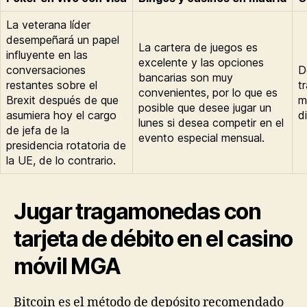
La veterana líder
desempeñará un papel
La cartera de juegos es
influyente en las
excelente y las opciones
conversaciones
D
bancarias son muy
restantes sobre el
t
convenientes, por lo que es
Brexit después de que
m
posible que desee jugar un
asumiera hoy el cargo
d
lunes si desea competir en el
de jefa de la
evento especial mensual.
presidencia rotatoria de
la UE, de lo contrario.
Jugar tragamonedas con
tarjeta de débito en el casino
móvil MGA
Bitcoin es el método de depósito recomendado