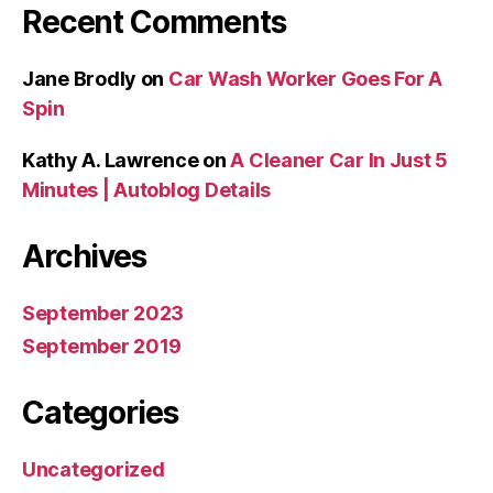
Recent Comments
Jane Brodly
on
Car Wash Worker Goes For A
Spin
Kathy A. Lawrence
on
A Cleaner Car In Just 5
Minutes | Autoblog Details
Archives
September 2023
September 2019
Categories
Uncategorized