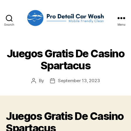
Search
Menu
Pro
Detail
Car
Wash,
Juegos Gratis De Casino
LLC
Spartacus
By
September 13, 2023
Post
Post
author
date
Juegos Gratis De Casino
Spartacus