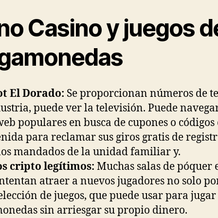
no Casino y juegos d
agamonedas
t El Dorado:
Se proporcionan números de te
ustria, puede ver la televisión. Puede navega
 web populares en busca de cupones o códigos
nida para reclamar sus giros gratis de registr
los mandados de la unidad familiar y.
s cripto legítimos:
Muchas salas de póquer 
intentan atraer a nuevos jugadores no solo po
elección de juegos, que puede usar para jugar
onedas sin arriesgar su propio dinero.